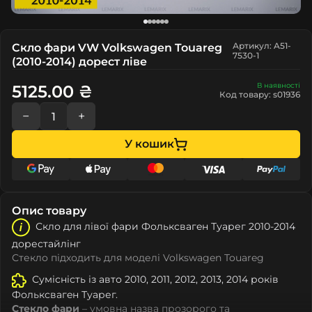
Артикул: A51-
Скло фари VW Volkswagen Touareg
7530-1
(2010-2014) дорест ліве
В наявності
5125.00 ₴
Код товару: s01936
−
+
У кошик
Опис товару
Скло для лівої фари Фолькcвагeн Туарег 2010-2014
дорестайлінг
Стекло підходить для моделі Volkswagen Touareg
Сумісність із авто 2010, 2011, 2012, 2013, 2014 років
Фолькcвагeн Туарег.
Стекло фари
– умовна назва прозорого та