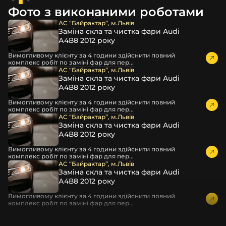
повітрям – і все це повноцінно захищає скло фари під
Фото з виконаними роботами
час перевезення та цілком прибирає вірогідність
пошкодження товару внаслідок механічних впливів під
АС “Байрактар”, м.Львів
Заміна скла та чистка фари Audi
час транспортування поштою.
А4В8 2012 року
Детальніше про доставку…
Вимогливому клієнту за 4 години здійснити повний
Комплектація товару виробника та зовнішній вигляд
комплекс робіт по заміні фар для пер...
товару можуть відрізнятися від фотографій,
АС “Байрактар”, м.Львів
Заміна скла та чистка фари Audi
представлених на сайті.
А4В8 2012 року
Якщо ви шукаєте такі послуги, як заміна скла фари,
Вимогливому клієнту за 4 години здійснити повний
розпакування та перепакування фар, відновлення та
комплекс робіт по заміні фар для пер...
ремонт фар, заміна лінз Xenon LED BI-LED, ремонт скла,
АС “Байрактар”, м.Львів
Заміна скла та чистка фари Audi
корпусу та кріплення фари, налаштування світла,
А4В8 2012 року
коригування, діагностика та полірування фари, наші
партнерські сервіси готові надати допомогу по всій
Вимогливому клієнту за 4 години здійснити повний
комплекс робіт по заміні фар для пер...
Україні.
АС “Байрактар”, м.Львів
Заміна скла та чистка фари Audi
Ми опанували мистецтво автосвітла, і це підтвердять
А4В8 2012 року
тисячі задоволених клієнтів. Розмаїття вибору, постійна
наявність на складі, свіжі поступлення, доступна ціна,
Вимогливому клієнту за 4 години здійснити повний
комплекс робіт по заміні фар для пер...
швидке доставлення та висока якість товарів!
Із часом передня фара Volkswagen може мати такі