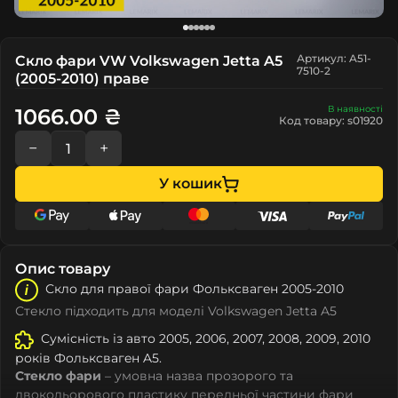
Артикул: A51-
Скло фари VW Volkswagen Jetta A5
7510-2
(2005-2010) праве
В наявності
1066.00 ₴
Код товару: s01920
−
+
У кошик
Опис товару
Скло для правої фари Фолькcвагeн 2005-2010
Стекло підходить для моделі Volkswagen Jetta A5
Сумісність із авто 2005, 2006, 2007, 2008, 2009, 2010
років Фолькcвагeн A5.
Стекло фари
– умовна назва прозорого та
двокольорового пластику передньої частини фари