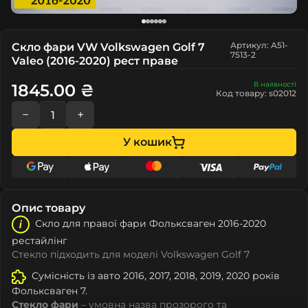
Артикул: A51-
Скло фари VW Volkswagen Golf 7
7513-2
Valeo (2016-2020) рест праве
В наявності
1845.00 ₴
Код товару: s02012
−
+
У кошик
Опис товару
Скло для правої фари Фолькcвагeн 2016-2020
рестайлінг
Стекло підходить для моделі Volkswagen Golf 7
Сумісність із авто 2016, 2017, 2018, 2019, 2020 років
Фолькcвагeн 7.
Стекло фари
– умовна назва прозорого та