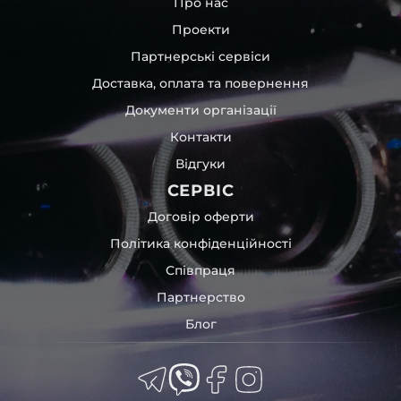
Про нас
Led, adaptive LED, Matrix, Digital Light, Laser – для різних
Проекти
моделей автомобілів.
Партнерські сервіси
Пропонуємо як самовивіз, так і відправлення на всій
території України. А ще розрахунок у будь-який
Доставка, оплата та повернення
зручний спосіб.
Документи організації
Контакти
Відгуки
СЕРВІС
Договір оферти
Політика конфіденційності
Співпраця
Партнерство
Блог