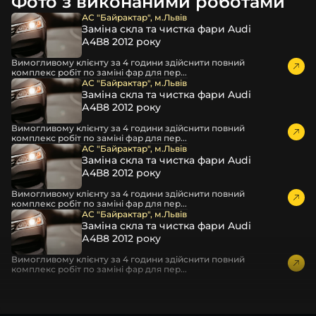
Фото з виконаними роботами
час перевезення та цілком прибирає вірогідність
пошкодження товару внаслідок механічних впливів під
АС "Байрактар", м.Львів
Заміна скла та чистка фари Audi
час транспортування поштою.
А4В8 2012 року
Детальніше про доставку…
Вимогливому клієнту за 4 години здійснити повний
Комплектація товару виробника та зовнішній вигляд
комплекс робіт по заміні фар для пер...
товару можуть відрізнятися від фотографій,
АС "Байрактар", м.Львів
Заміна скла та чистка фари Audi
представлених на сайті.
А4В8 2012 року
Якщо ви шукаєте такі послуги, як заміна скла фари,
Вимогливому клієнту за 4 години здійснити повний
розпакування та перепакування фар, відновлення та
комплекс робіт по заміні фар для пер...
ремонт фар, заміна лінз Xenon LED BI-LED, ремонт скла,
АС "Байрактар", м.Львів
Заміна скла та чистка фари Audi
корпусу та кріплення фари, налаштування світла,
А4В8 2012 року
коригування, діагностика та полірування фари, наші
партнерські сервіси готові надати допомогу по всій
Вимогливому клієнту за 4 години здійснити повний
комплекс робіт по заміні фар для пер...
Україні.
АС "Байрактар", м.Львів
Заміна скла та чистка фари Audi
Ми опанували мистецтво автосвітла, і це підтвердять
А4В8 2012 року
тисячі задоволених клієнтів. Розмаїття вибору, постійна
наявність на складі, свіжі поступлення, доступна ціна,
Вимогливому клієнту за 4 години здійснити повний
комплекс робіт по заміні фар для пер...
швидке доставлення та висока якість товарів!
Із часом передня фара Volvo може мати такі проблеми: