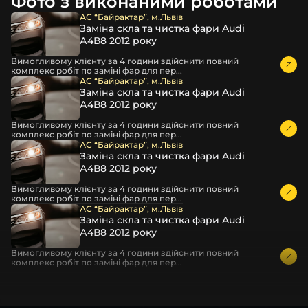
Фото з виконаними роботами
час перевезення та цілком прибирає вірогідність
пошкодження товару внаслідок механічних впливів під
АС “Байрактар”, м.Львів
Заміна скла та чистка фари Audi
час транспортування поштою.
А4В8 2012 року
Детальніше про доставку…
Вимогливому клієнту за 4 години здійснити повний
Комплектація товару виробника та зовнішній вигляд
комплекс робіт по заміні фар для пер...
товару можуть відрізнятися від фотографій,
АС “Байрактар”, м.Львів
Заміна скла та чистка фари Audi
представлених на сайті.
А4В8 2012 року
Якщо ви шукаєте такі послуги, як заміна скла фари,
Вимогливому клієнту за 4 години здійснити повний
розпакування та перепакування фар, відновлення та
комплекс робіт по заміні фар для пер...
ремонт фар, заміна лінз Xenon LED BI-LED, ремонт скла,
АС “Байрактар”, м.Львів
Заміна скла та чистка фари Audi
корпусу та кріплення фари, налаштування світла,
А4В8 2012 року
коригування, діагностика та полірування фари, наші
партнерські сервіси готові надати допомогу по всій
Вимогливому клієнту за 4 години здійснити повний
комплекс робіт по заміні фар для пер...
Україні.
АС “Байрактар”, м.Львів
Заміна скла та чистка фари Audi
Ми опанували мистецтво автосвітла, і це підтвердять
А4В8 2012 року
тисячі задоволених клієнтів. Розмаїття вибору, постійна
наявність на складі, свіжі поступлення, доступна ціна,
Вимогливому клієнту за 4 години здійснити повний
комплекс робіт по заміні фар для пер...
швидке доставлення та висока якість товарів!
Із часом передня фара Volvo може мати такі проблеми: