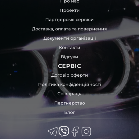
Про нас
Led, adaptive LED, Matrix, Digital Light, Laser – для різних
Проекти
моделей автомобілів.
Партнерські сервіси
Пропонуємо як самовивіз, так і відправлення на всій
території України. А ще розрахунок у будь-який
Доставка, оплата та повернення
зручний спосіб.
Документи організації
Контакти
Відгуки
СЕРВІС
Договір оферти
Політика конфіденційності
Співпраця
Партнерство
Блог