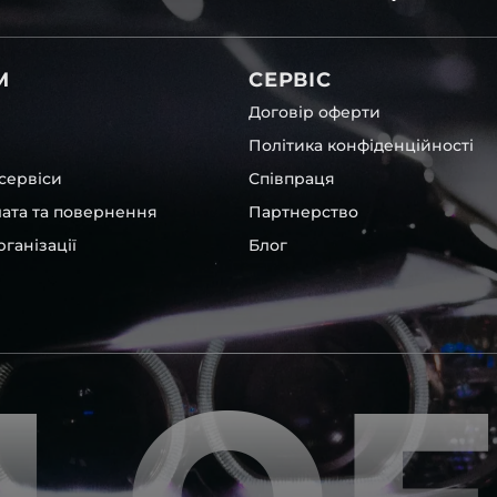
вітла для Toyota , у нас є
М
СЕРВІС
Договір оферти
Політика конфіденційності
сервіси
Співпраця
лата та повернення
Партнерство
ганізації
Блог
х, які будуть на 100 %
ентичні та унікальні.
шому офісі та оптовому
ювання – на всіх
ипом – для швидкої
користовувати будь-які
 і пару чи комплект.
ретельно перевіряють та