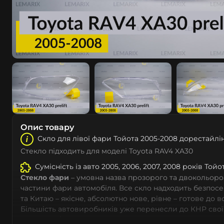
Опис товару
Скло для лівої фари Тойота 2005-2008 дорестайлі
Стекло підходить для моделі Toyota RAV4 XA30
Сумісність із авто 2005, 2006, 2007, 2008 років Тойо
Стекло фари
– умовна назва прозорого та двокольоро
частини фари автомобіля. Все скло надходить безпос
та Китаю – якісне, абсолютно нове, рівне – готове до 
Більшість автовиробників уже перенесли до КНР свої
тому не слід дивуватися, що до 90% запчастин до суча