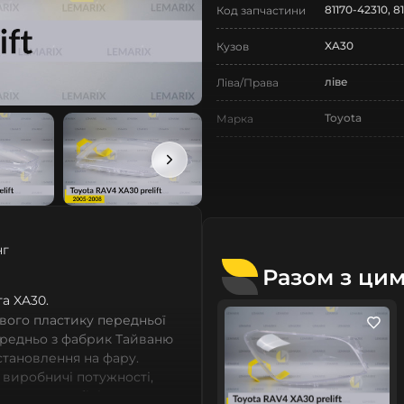
81170-42310, 81
Код запчастини
XA30
Кузов
ліве
Ліва/Права
Toyota
Марка
RAV4
Модель
RAV4 XA30
Назва СтеклоФари
Скло
Позначка
нг
III покоління
Покоління
Разом з ци
2005-2008
та XA30.
Рік випуску
вого пластику передньої
дорестайлінг
Рестайлінг/
ередньо з фабрик Тайваню
Дорестайлінг
встановлення на фару.
 виробничі потужності,
Нове
Стан
сних автомобілів мають