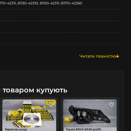
170-42311, 81130-42310, 81130-42311, 81170-42360
Читати повністю
м товаром купують