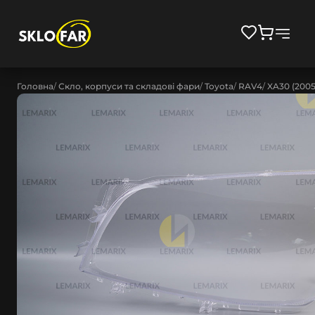
Головна
Скло, корпуси та складові фари
Toyota
RAV4
XA30 (200