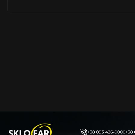
азійське походження.
Виготовляється з полікарбонату, рідше – зі справжньог
заводських прес-формах із використанням оригінально
являється якісним аналогом або реплікою оригінальног
характеристики матеріалу в експлуатації являються в
пластику обов’язково присутні захисні шари лаку – на
стороні. Такі захисне покриття і напилення – захищає 
ультрафіолетових променів (у тому числі від променів
не жовтіли), а також проти запотівання (антифог).
Досить часто на склі фари присутнє додаткове маркув
фабричного – Hella, Bosch, Valeo, AL, Automotive Lighten
Varroc тощо. Хоча по факту наявність чи відсутність та
про що не свідчить.
Не варто побоюватися, що новий елемент виділятиметь
моделі Тойота винятково якісне, а тому не відрізняєтьс
зовнішнім виглядом, ані експлуатаційними характери
Цілком зрозуміло, що далеко не завжди потрібна повна 
як це часто пропонують автосервіси та автодилери. 
заощадити та придбати тільки те, що потребує заміни
+38 093 426-0000
+38 