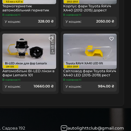
Термогерметик
Корпус фари Toyota RAV4
автомобільний герметик
XA40 (2012-2015) дорест
для фар Orgavyl Оргавіл
правий
В наявності
В наявності
омобіль
бутиловий чорний
328.00 ₴
2050.00 ₴
У кошик:
У кошик:
Автомобільні BI-LED лінзи в
Світловод фари Toyota RAV4
фари Lemarix 101
XA40 LED (2015-2019) рест
правий
В наявності
В наявності
10660.00 ₴
984.00 ₴
У кошик:
У кошик:
. Садова 192
autolighttclub@gmail.com