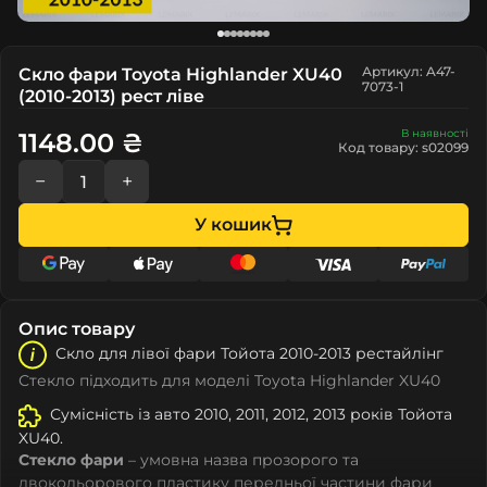
Артикул: A47-
Скло фари Toyota Highlander XU40
7073-1
(2010-2013) рест ліве
В наявності
1148.00 ₴
Код товару: s02099
−
+
У кошик
Опис товару
Скло для лівої фари Тойота 2010-2013 рестайлінг
Стекло підходить для моделі Toyota Highlander XU40
Сумісність із авто 2010, 2011, 2012, 2013 років Тойота
XU40.
Стекло фари
– умовна назва прозорого та
двокольорового пластику передньої частини фари