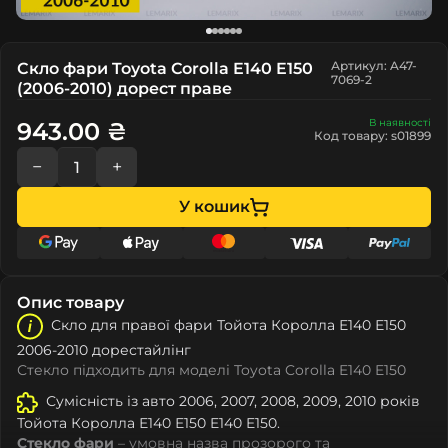
Артикул: A47-
Скло фари Toyota Corolla E140 E150
7069-2
(2006-2010) дорест праве
В наявності
943.00 ₴
Код товару: s01899
−
+
У кошик
Опис товару
Скло для правої фари Тойота Королла Е140 Е150
2006-2010 дорестайлінг
Стекло підходить для моделі Toyota Corolla E140 E150
Сумісність із авто 2006, 2007, 2008, 2009, 2010 років
Тойота Королла Е140 Е150 E140 E150.
Стекло фари
– умовна назва прозорого та