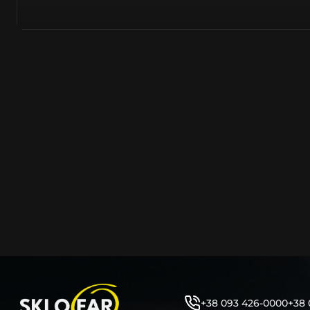
тому не слід дивуватися, що до 90% запчастин до суча
азійське походження.
Виготовляється з полікарбонату, рідше – зі справжньог
заводських прес-формах із використанням оригінально
являється якісним аналогом або реплікою оригінальног
характеристики матеріалу в експлуатації являються в
пластику обов’язково присутні захисні шари лаку – на
стороні. Такі захисне покриття і напилення – захищає 
ультрафіолетових променів (у тому числі від променів
не жовтіли), а також проти запотівання (антифог).
Досить часто на склі фари присутнє додаткове маркув
фабричного – Hella, Bosch, Valeo, AL, Automotive Lighten
Varroc тощо. Хоча по факту наявність чи відсутність та
про що не свідчить.
Не варто побоюватися, що новий елемент виділятиметь
моделі Шкода винятково якісне, а тому не відрізняєтьс
зовнішнім виглядом, ані експлуатаційними характери
Цілком зрозуміло, що далеко не завжди потрібна повна 
як це часто пропонують автосервіси та автодилери. 
+38 093 426-0000
+38 