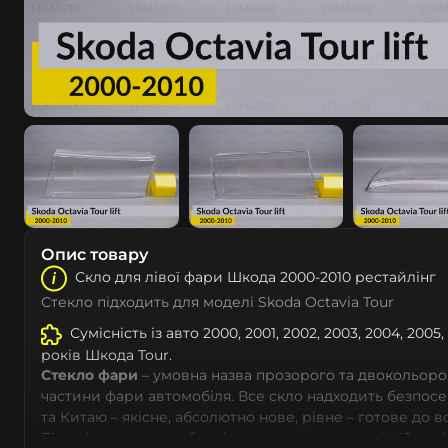
Опис товару
Скло для лівої фари Шкода 2000-2010 рестайлінг
Стекло підходить для моделі Skoda Octavia Tour
Сумісність із авто 2000, 2001, 2002, 2003, 2004, 2005,
років Шкода Tour.
Стекло фари
– умовна назва прозорого та двокольоро
частини фари автомобіля. Все скло надходить безпос
та Китаю – якісне, абсолютно нове, рівне – готове до 
Більшість автовиробників уже перенесли до КНР свої