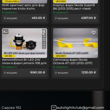
NHK оригінал авто для фар
Корпус фари Skoda SuperB
герметик Koito Коіто
B6 (2013-2015) рест лівий
бутиловий шнур термо
В наявності
В наявності
чорний
492.00 ₴
4387.00 ₴
омобіль
У кошик:
У кошик:
Автомобільні BI-LED 24V
Світловод фари Skoda
лінзи в фари Lemarix 108 для
Octavia A7 LED (2012-2017)
вантажних авто
дорест довгий лівий
В наявності
В наявності
9061.00 ₴
1230.00 ₴
У кошик:
У кошик:
. Садова 192
autolighttclub@gmail.com