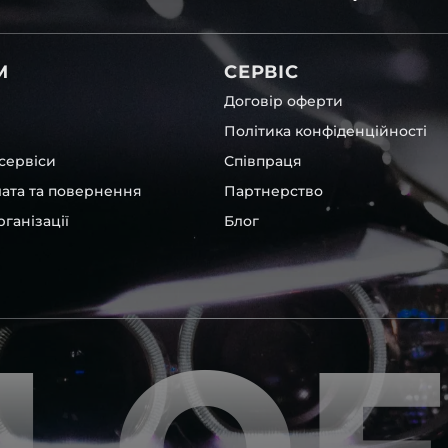
 чи ремонту. Помимо того,
вітла для Skoda , у нас є
М
СЕРВІС
Договір оферти
Політика конфіденційності
сервіси
Співпраця
лата та повернення
Партнерство
ганізації
Блог
et
та інших, які будуть на 100
ентичні та унікальні.
шому офісі та оптовому
ювання – на всіх
ипом – для швидкої
користовувати будь-які
 і пару чи комплект.