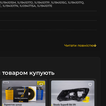
 1U1941015M, 1U1941017D, 1U1941017P, 1U1941015G, 1U1941017Q,
C, 1U1941017N, 1U0941715A, 1U1941017E
Читати повністю
м товаром купують