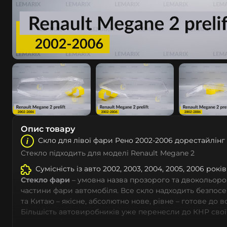
Опис товару
Скло для лівої фари Рeно 2002-2006 дорестайлінг
Стекло підходить для моделі Renault Megane 2
Сумісність із авто 2002, 2003, 2004, 2005, 2006 років
Стекло фари
– умовна назва прозорого та двокольоро
частини фари автомобіля. Все скло надходить безпос
та Китаю – якісне, абсолютно нове, рівне – готове до 
Більшість автовиробників уже перенесли до КНР свої
тому не слід дивуватися, що до 90% запчастин до суча