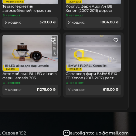
Термогерметик
Корпус фари Audi A4 B8
автомобільний герметик
Xenon (2007-2011) дорест
для фар Orgavyl Оргавіл
правий
В наявності
В наявності
омобіль
бутиловий чорний
328.00 ₴
1804.00 ₴
У кошик:
У кошик:
Автомобільні BI-LED лінзи в
Світловод фари BMW 5 F10
фари Lemarix 303
F11 Xenon (2013-2017) рест
правий
В наявності
В наявності
11275.00 ₴
615.00 ₴
У кошик:
У кошик:
. Садова 192
autolighttclub@gmail.com