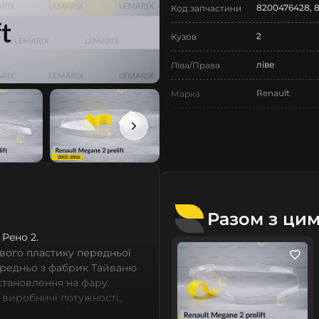
8200476428, 8
Код запчастини
2
Кузов
ліве
Ліва/Права
Renault
Марка
Megane
Модель
Megane 2
Назва СтеклоФари
Скло
Позначка
II покоління
Покоління
Разом з ци
2002-2006
 Рeно 2.
Рік випуску
вого пластику передньої
дорестайлінг
Рестайлінг/
ередньо з фабрик Тайваню
Дорестайлінг
встановлення на фару.
 виробничі потужності,
Нове
Стан
сних автомобілів мають