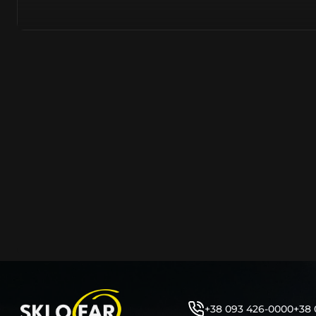
азійське походження.
Виготовляється з полікарбонату, рідше – зі справжньог
заводських прес-формах із використанням оригінально
являється якісним аналогом або реплікою оригінальног
характеристики матеріалу в експлуатації являються в
пластику обов’язково присутні захисні шари лаку – на
стороні. Такі захисне покриття і напилення – захищає 
ультрафіолетових променів (у тому числі від променів
не жовтіли), а також проти запотівання (антифог).
Досить часто на склі фари присутнє додаткове маркув
фабричного – Hella, Bosch, Valeo, AL, Automotive Lighten
Varroc тощо. Хоча по факту наявність чи відсутність та
про що не свідчить.
Не варто побоюватися, що новий елемент виділятиметь
моделі Рeно винятково якісне, а тому не відрізняється 
виглядом, ані експлуатаційними характеристиками.
Цілком зрозуміло, що далеко не завжди потрібна повна 
як це часто пропонують автосервіси та автодилери. 
заощадити та придбати тільки те, що потребує заміни
+38 093 426-0000
+38 