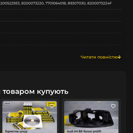
200522933, 8200073220, 7701064018, 89307030, 8200073224F
Читати повністю
м товаром купують