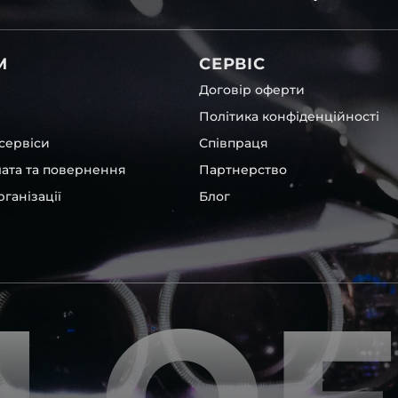
вітла для Renault , у нас є
М
СЕРВІС
Договір оферти
Політика конфіденційності
сервіси
Співпраця
лата та повернення
Партнерство
ганізації
Блог
, які будуть на 100 %
ентичні та унікальні.
шому офісі та оптовому
ювання – на всіх
ипом – для швидкої
користовувати будь-які
 і пару чи комплект.
ретельно перевіряють та