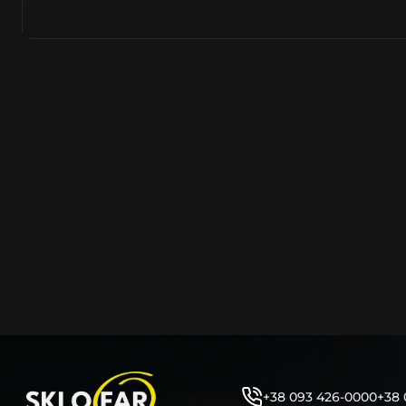
азійське походження.
Виготовляється з полікарбонату, рідше – зі справжньог
заводських прес-формах із використанням оригінально
являється якісним аналогом або реплікою оригінальног
характеристики матеріалу в експлуатації являються в
пластику обов’язково присутні захисні шари лаку – на
стороні. Такі захисне покриття і напилення – захищає 
ультрафіолетових променів (у тому числі від променів
не жовтіли), а також проти запотівання (антифог).
Досить часто на склі фари присутнє додаткове маркув
фабричного – Hella, Bosch, Valeo, AL, Automotive Lighten
Varroc тощо. Хоча по факту наявність чи відсутність та
про що не свідчить.
Не варто побоюватися, що новий елемент виділятиметь
моделі Поршe винятково якісне, а тому не відрізняєтьс
зовнішнім виглядом, ані експлуатаційними характери
Цілком зрозуміло, що далеко не завжди потрібна повна 
як це часто пропонують автосервіси та автодилери. 
заощадити та придбати тільки те, що потребує заміни
+38 093 426-0000
+38 