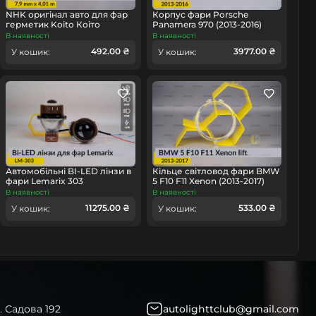
NHK оригінал авто для фар
Корпус фари Porsche
герметик Koito Коіто
Panamera 970 (2013-2016)
бутиловий шнур термо
рест правий
В наявності
В наявності
чорний
492.00 ₴
3977.00 ₴
У кошик:
У кошик:
омобіль
Автомобільні BI-LED лінзи в
Кільце світловод фари BMW
фари Lemarix 303
5 F10 F11 Xenon (2013-2017)
рест мале внутрішнє angel
В наявності
В наявності
eyes ліве/праве
11275.00 ₴
533.00 ₴
У кошик:
У кошик:
. Садова 192
autolighttclub@gmail.com