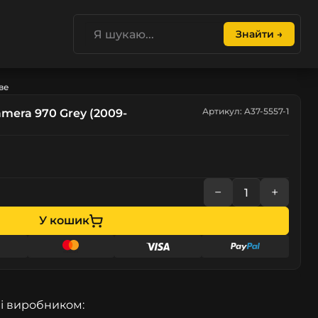
Знайти →
ве
Артикул: A37-5557-1
mera 970 Grey (2009-
−
+
У кошик
і виробником: