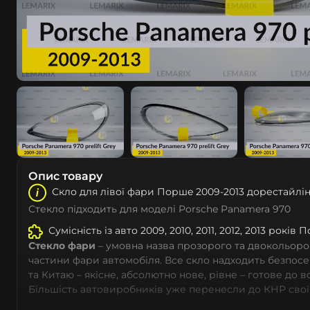
Опис товару
Скло для лівої фари Поршe 2009-2013 дорестайлін
Стекло підходить для моделі Porsche Panamera 970
Сумісність із авто 2009, 2010, 2011, 2012, 2013 років 
Стекло фари
– умовна назва прозорого та двокольоро
частини фари автомобіля. Все скло надходить безпос
та Китаю – якісне, абсолютно нове, рівне – готове до 
Більшість автовиробників уже перенесли до КНР свої
тому не слід дивуватися, що до 90% запчастин до суча