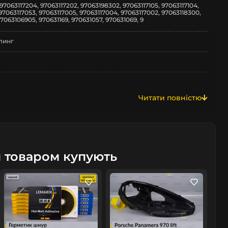
97063117204, 97063117202, 97063198302, 97063117105, 97063117104,
97063117053, 97063117005, 97063117004, 97063117002, 97063118300,
97063106905, 970631169, 970631057, 970631069, 9
линг
Читати повністю
м товаром купують