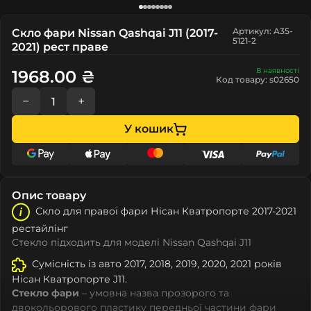
Артикул: A35-
Скло фари Nissan Qashqai J11 (2017-
5121-2
2021) рест праве
В наявності
1968.00 ₴
Код товару: s02650
−
+
У кошик
Опис товару
Скло для правої фари Ніcан Кватропорте 2017-2021
рестайлінг
Стекло підходить для моделі Nissan Qashqai J11
Сумісність із авто 2017, 2018, 2019, 2020, 2021 років
Ніcан Кватропорте J11.
Стекло фари
– умовна назва прозорого та
двокольорового пластику передньої частини фари