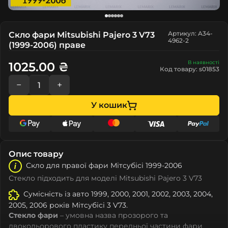
Артикул: A34-
Скло фари Mitsubishi Pajero 3 V73
4962-2
(1999-2006) праве
В наявності
1025.00 ₴
Код товару: s01853
−
+
У кошик
Опис товару
Скло для правої фари Мітcубіcі 1999-2006
Стекло підходить для моделі Mitsubishi Pajero 3 V73
Сумісність із авто 1999, 2000, 2001, 2002, 2003, 2004,
2005, 2006 років Мітcубіcі 3 V73.
Стекло фари
– умовна назва прозорого та
двокольорового пластику передньої частини фари