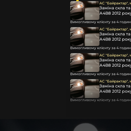
 чи ремонту. Помимо того,
АС "Байрактар", 
світла для Mercedes-Benz ,
Заміна скла т
А4В8 2012 рок
Вимогливому клієнту за 4 години
АС "Байрактар", 
Заміна скла т
А4В8 2012 рок
Вимогливому клієнту за 4 години
АС "Байрактар", 
Заміна скла т
А4В8 2012 рок
Вимогливому клієнту за 4 години
, які будуть на 100 %
АС "Байрактар", 
Заміна скла т
А4В8 2012 рок
ентичні та унікальні.
шому офісі та оптовому
Вимогливому клієнту за 4 години
ювання – на всіх
ипом – для швидкої
користовувати будь-які
 і пару чи комплект.