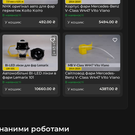
NHK оригінал авто для фар
Корпус фари Mercedes-Benz
герметик Koito Коіто
V-Class W447 Vito Viano
бутиловий шнур термо
(2014-2019) дорест лівий
В наявності
В наявності
чорний
492.00 ₴
5494.00 ₴
У кошик:
У кошик:
омобіль
Автомобільні BI-LED лінзи в
Світловод фари Mercedes-
фари Lemarix 101
Benz V-Class W447 Vito Viano
(2014-2026) довгий правий
В наявності
В наявності
10660.00 ₴
4387.00 ₴
У кошик:
У кошик:
онаними роботами