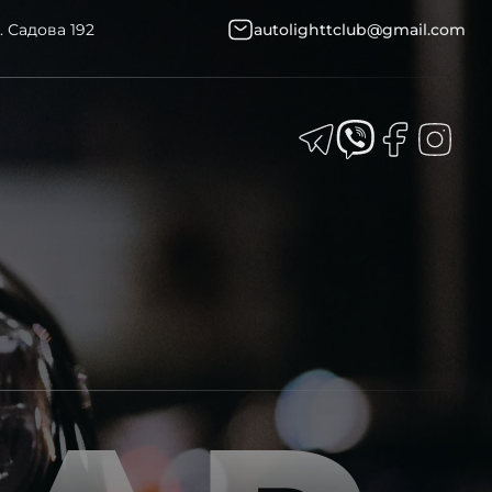
. Садова 192
autolighttclub@gmail.com