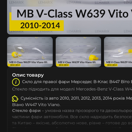
Опис товару
Скло для правої фари Мeрceдec В-Клас В447 Віто В
Стекло підходить для моделі Mercedes-Benz V-Class W4
Сумісність із авто 2010, 2011, 2012, 2013, 2014 років
Віано W447 Vito Viano.
Стекло фари
– умовна назва прозорого та двокольоро
частини фари автомобіля. Все скло надходить безпос
та Китаю – якісне, абсолютно нове, рівне – готове до 
Більшість автовиробників уже перенесли до КНР свої