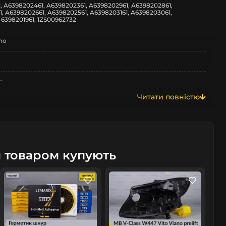
, A6398202461, A6398202361, A6398202961, A6398202861,
, A6398202661, A6398202561, A6398203161, A6398203061,
 6398201961, 1ZS00962732
no
z
Читати повністю
Vito Viano
м товаром купують