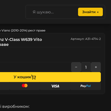
Знайти →
 Viano (2010-2014) рест праве
Артикул: A31-4714-2
z V-Class W639 Vito
праве
−
+
У кошик
і виробником: