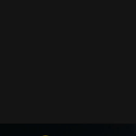
заощадити та придбати тільки те, що потребує заміни
як замовити нове скло оптики передніх фар головного 
у нас є можливість придбати:
ремкомплекти для автооптики
гумові ущільнювачі
кришки корпусів фар
коректори
світловоди
світлорозсіювачі
відбивачі
ремонтні вушка кріплення
декоративні накладки
і також для автомобілів
MAN
,
Isuzu
,
Smart
,
GMC
та інших
сумісним із оригінальною фарою вашої моделі авто.
Фотографії скла і корпусів, розміщені на сайті – авт
Зроблені за допомогою професійного обладнання у на
складі в Києві. З метою захисту від недозволеного копі
фотографіях розміщений водяний знак із нашим логот
ідентифікації. Без письмового дозволу заборонено ви
фотографії з нашого веб-сайту.
Можна придбати окремо як одне скло чи корпус, так