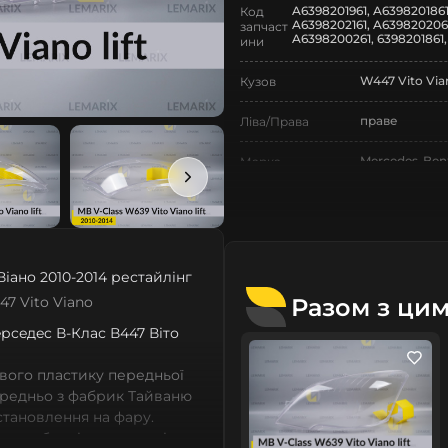
A6398201961, A6398201861
Код
A6398202161, A6398202061
запчаст
A6398200261, 6398201861,
ини
W447 Vito Via
Кузов
праве
Ліва/Права
Mercedes-Ben
Марка
V-Class
Модель
V-Class W447 
Назва СтеклоФари
іано 2010-2014 рестайлінг
Скло
Позначка
Разом з ци
47 Vito Viano
II покоління
Покоління
 Мeрceдec В-Клас В447 Віто
2010-2014
Рік випуску
вого пластику передньої
ередньо з фабрик Тайваню
рестайлінг
Рестайлінг/
встановлення на фару.
Дорестайлінг
 виробничі потужності,