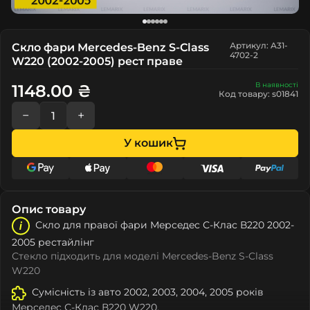
Артикул: A31-
Скло фари Mercedes-Benz S-Class
4702-2
W220 (2002-2005) рест праве
В наявності
1148.00 ₴
Код товару: s01841
−
+
У кошик
Опис товару
Скло для правої фари Мeрceдec С-Клас В220 2002-
2005 рестайлінг
Стекло підходить для моделі Mercedes-Benz S-Class
W220
Сумісність із авто 2002, 2003, 2004, 2005 років
Мeрceдec С-Клас В220 W220.