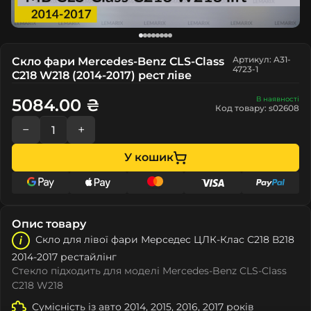
Артикул: A31-
Скло фари Mercedes-Benz CLS-Class
4723-1
C218 W218 (2014-2017) рест ліве
В наявності
5084.00 ₴
Код товару: s02608
−
+
У кошик
Опис товару
Скло для лівої фари Мeрceдec ЦЛК-Клас С218 В218
2014-2017 рестайлінг
Стекло підходить для моделі Mercedes-Benz CLS-Class
C218 W218
Сумісність із авто 2014, 2015, 2016, 2017 років