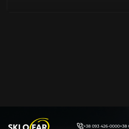
азійське походження.
Виготовляється з полікарбонату, рідше – зі справжньог
заводських прес-формах із використанням оригінально
являється якісним аналогом або реплікою оригінальног
характеристики матеріалу в експлуатації являються в
пластику обов’язково присутні захисні шари лаку – на
стороні. Такі захисне покриття і напилення – захищає 
ультрафіолетових променів (у тому числі від променів
не жовтіли), а також проти запотівання (антифог).
Досить часто на склі фари присутнє додаткове маркув
фабричного – Hella, Bosch, Valeo, AL, Automotive Lighten
Varroc тощо. Хоча по факту наявність чи відсутність та
про що не свідчить.
Не варто побоюватися, що новий елемент виділятиметь
моделі Мeрceдec винятково якісне, а тому не відрізняє
зовнішнім виглядом, ані експлуатаційними характери
Цілком зрозуміло, що далеко не завжди потрібна повна 
як це часто пропонують автосервіси та автодилери. 
заощадити та придбати тільки те, що потребує заміни
+38 093 426-0000
+38 