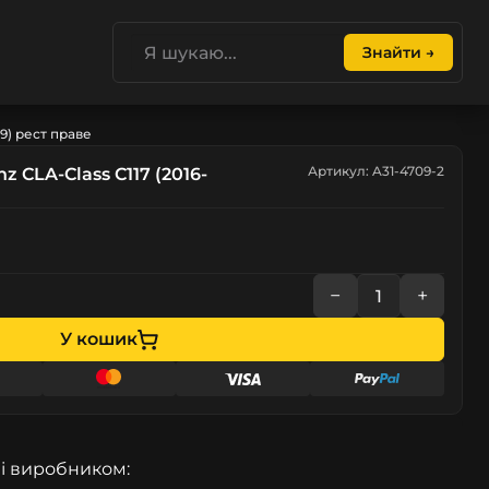
Знайти →
9) рест праве
Артикул: A31-4709-2
 CLA-Class C117 (2016-
−
+
У кошик
і виробником: