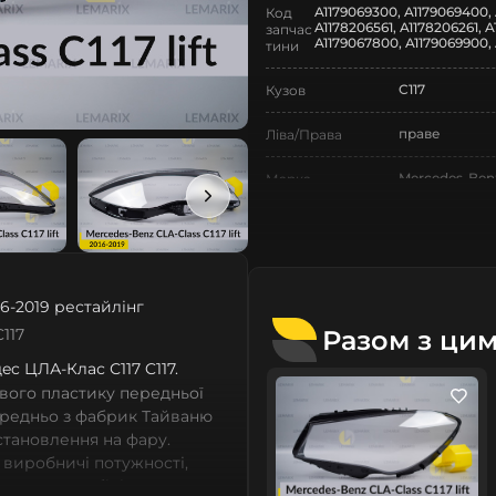
A1179069300, A1179069400, 
Код
A1178206561, A1178206261, A
запчас
A1179067800, A1179069900, 
тини
C117
Кузов
праве
Ліва/Права
Mercedes-Ben
Марка
CLA-Class
Модель
CLA-Class C117
Назва СтеклоФари
6-2019 рестайлінг
Скло
Позначка
Разом з ци
117
I покоління
Покоління
дec ЦЛА-Клас С117 C117.
вого пластику передньої
2016-2019
Рік випуску
ередньо з фабрик Тайваню
встановлення на фару.
рестайлінг
Рестайлінг/
 виробничі потужності,
Дорестайлінг
сних автомобілів мають