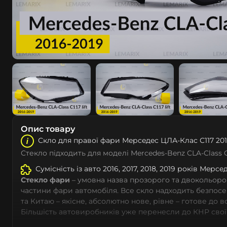
Опис товару
Скло для правої фари Мeрceдec ЦЛА-Клас С117 201
Стекло підходить для моделі Mercedes-Benz CLA-Class C
Сумісність із авто 2016, 2017, 2018, 2019 років Мeрce
Стекло фари
– умовна назва прозорого та двокольоро
частини фари автомобіля. Все скло надходить безпос
та Китаю – якісне, абсолютно нове, рівне – готове до 
Більшість автовиробників уже перенесли до КНР свої
тому не слід дивуватися, що до 90% запчастин до суча