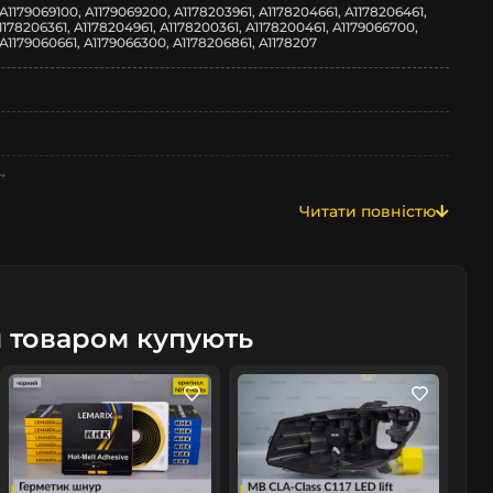
A1179069100, A1179069200, A1178203961, A1178204661, A1178206461,
1178206361, A1178204961, A1178200361, A1178200461, A1179066700,
A1179060661, A1179066300, A1178206861, A1178207
z
Читати повністю
м товаром купують