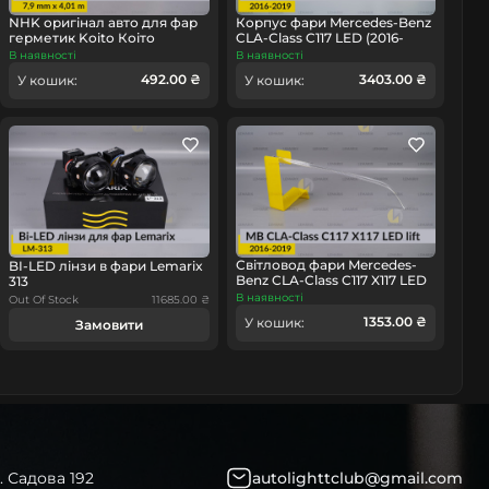
NHK оригінал авто для фар
Корпус фари Mercedes-Benz
герметик Koito Коіто
CLA-Class C117 LED (2016-
бутиловий шнур термо
2019) рест лівий
В наявності
В наявності
чорний
492.00 ₴
3403.00 ₴
У кошик:
У кошик:
омобіль
Світловод фари Mercedes-
BI-LED лінзи в фари Lemarix
Benz CLA-Class C117 X117 LED
313
(2016-2019) рест довгий
В наявності
Out Of Stock
11685.00 ₴
правий
1353.00 ₴
У кошик:
Замовити
. Садова 192
autolighttclub@gmail.com