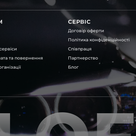
світла для Mercedes-Benz ,
М
СЕРВІС
Договір оферти
Політика конфіденційності
сервіси
Співпраця
лата та повернення
Партнерство
ганізації
Блог
rolet
та інших, які будуть на
вто.
ентичні та унікальні.
шому офісі та оптовому
ювання – на всіх
ипом – для швидкої
користовувати будь-які
 і пару чи комплект.
ретельно перевіряють та