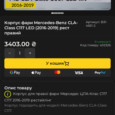
Артикул: B31-
Корпус фари Mercedes-Benz CLA-
4651-2
Class C117 LED (2016-2019) рест
правий
В наявності
3403.00 ₴
Код товару: s02326
−
+
У кошик
Опис товару
Корпус для правої фари Мeрceдec ЦЛА-Клас С117
C117 2016-2019 рестайлінг
Корпус підходить для моделі Mercedes-Benz CLA-Class
C117.