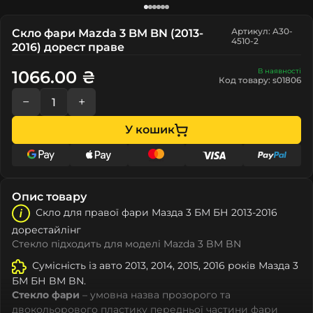
Артикул: A30-
Скло фари Mazda 3 BM BN (2013-
4510-2
2016) дорест праве
В наявності
1066.00 ₴
Код товару: s01806
−
+
У кошик
Опис товару
Скло для правої фари Мазда 3 БМ БН 2013-2016
дорестайлінг
Стекло підходить для моделі Mazda 3 BM BN
Сумісність із авто 2013, 2014, 2015, 2016 років Мазда 3
БМ БН BM BN.
Стекло фари
– умовна назва прозорого та
двокольорового пластику передньої частини фари