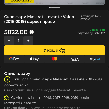
Артикул: A29-
Скло фари Maserati Levante Valeo
4205-2
(2016-2019) дорест праве
В наявності
5822.00 ₴
Код товару: s02582
−
+
У кошик
Опис товару
Скло для правої фари Мазeраті Леванте 2016-2019
дорестайлінг
Стекло підходить для моделі Maserati Levante
Сумісність із авто 2016, 2017, 2018, 2019 років
Мазeраті Леванте.
Стекло фари
– умовна назва прозорого та