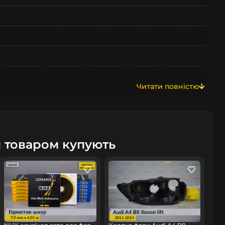
Читати повністю
м товаром купують
омобіль