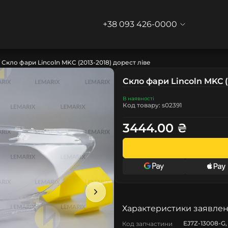
+38 093 426-0000
Скло фари Lincoln MKC (2013-2018) дорест ліве
Скло фари Lincoln MKC (
В наявності
Код товару: s02391
3444.00 ₴
Характеристики заявлен
EJ7Z-13008-G,
Код запчастини