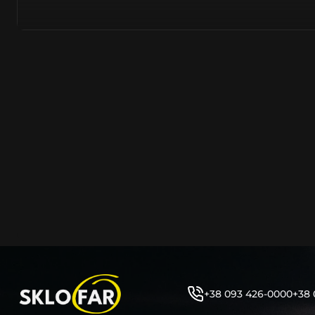
азійське походження.
Виготовляється з полікарбонату, рідше – зі справжньог
заводських прес-формах із використанням оригінально
являється якісним аналогом або реплікою оригінальног
характеристики матеріалу в експлуатації являються в
пластику обов’язково присутні захисні шари лаку – на
стороні. Такі захисне покриття і напилення – захищає 
ультрафіолетових променів (у тому числі від променів
не жовтіли), а також проти запотівання (антифог).
Досить часто на склі фари присутнє додаткове маркув
фабричного – Hella, Bosch, Valeo, AL, Automotive Lighten
Varroc тощо. Хоча по факту наявність чи відсутність та
про що не свідчить.
Не варто побоюватися, що новий елемент виділятиметь
моделі Лінкольн винятково якісне, а тому не відрізняєт
зовнішнім виглядом, ані експлуатаційними характери
Цілком зрозуміло, що далеко не завжди потрібна повна 
як це часто пропонують автосервіси та автодилери. 
+38 093 426-0000
+38 
заощадити та придбати тільки те, що потребує заміни