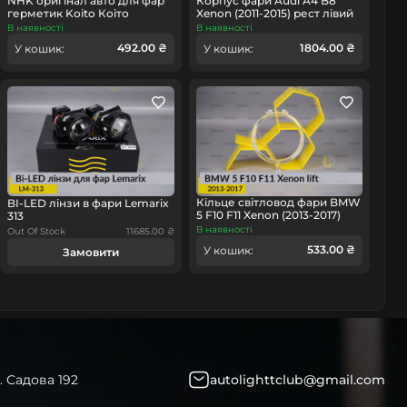
NHK оригінал авто для фар
Корпус фари Audi A4 B8
герметик Koito Коіто
Xenon (2011-2015) рест лівий
бутиловий шнур термо
В наявності
В наявності
чорний
492.00 ₴
1804.00 ₴
У кошик:
У кошик:
Кільце світловод фари BMW
BI-LED лінзи в фари Lemarix
5 F10 F11 Xenon (2013-2017)
313
рест мале внутрішнє angel
В наявності
Out Of Stock
11685.00 ₴
eyes ліве/праве
533.00 ₴
У кошик:
Замовити
. Садова 192
autolighttclub@gmail.com