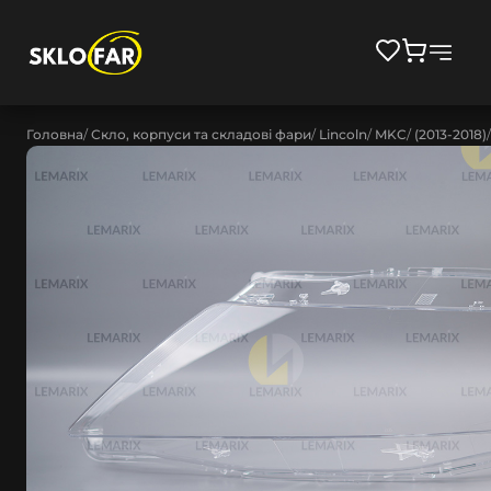
Головна
Скло, корпуси та складові фари
Lincoln
MKC
(2013-2018)