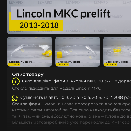
Опис товару
Скло для лівої фари Лінкольн МКС 2013-2018 доре
Стекло підходить для моделі Lincoln MKC
Сумісність із авто 2013, 2014, 2015, 2016, 2017, 2018 
Стекло фари
– умовна назва прозорого та двокольоро
частини фари автомобіля. Все скло надходить безпос
та Китаю – якісне, абсолютно нове, рівне – готове до 
Більшість автовиробників уже перенесли до КНР свої
тому не слід дивуватися, що до 90% запчастин до суча