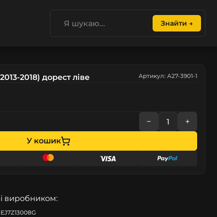
Знайти →
Артикул: A27-3901-1
2013-2018) дорест ліве
−
+
У кошик
і виробником:
 EJ7Z13008G