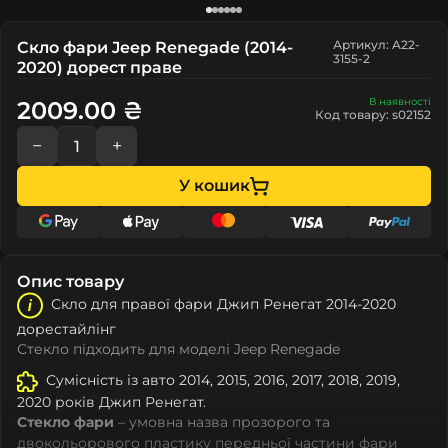
Артикул: A22-
Скло фари Jeep Renegade (2014-
3155-2
2020) дорест праве
В наявності
2009.00 ₴
Код товару: s02152
−
+
У кошик
Опис товару
Скло для правої фари Джип Ренегат 2014-2020
дорестайлінг
Стекло підходить для моделі Jeep Renegade
Сумісність із авто 2014, 2015, 2016, 2017, 2018, 2019,
2020 років Джип Ренегат.
Стекло фари
– умовна назва прозорого та
двокольорового пластику передньої частини фари