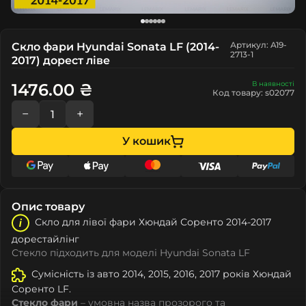
Артикул: A19-
Скло фари Hyundai Sonata LF (2014-
2713-1
2017) дорест ліве
В наявності
1476.00 ₴
Код товару: s02077
−
+
У кошик
Опис товару
Скло для лівої фари Хюндай Соренто 2014-2017
дорестайлінг
Стекло підходить для моделі Hyundai Sonata LF
Сумісність із авто 2014, 2015, 2016, 2017 років Хюндай
Соренто LF.
Стекло фари
– умовна назва прозорого та