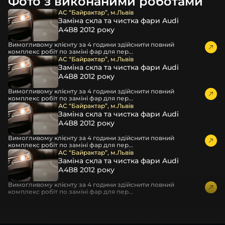
Фото з виконаними роботами
час перевезення та цілком прибирає вірогідність
пошкодження товару внаслідок механічних впливів під
АС “Байрактар”, м.Львів
Заміна скла та чистка фари Audi
час транспортування поштою.
А4В8 2012 року
Детальніше про доставку…
Вимогливому клієнту за 4 години здійснити повний
Комплектація товару виробника та зовнішній вигляд
комплекс робіт по заміні фар для пер...
товару можуть відрізнятися від фотографій,
АС “Байрактар”, м.Львів
Заміна скла та чистка фари Audi
представлених на сайті.
А4В8 2012 року
Якщо ви шукаєте такі послуги, як заміна скла фари,
Вимогливому клієнту за 4 години здійснити повний
розпакування та перепакування фар, відновлення та
комплекс робіт по заміні фар для пер...
ремонт фар, заміна лінз Xenon LED BI-LED, ремонт скла,
АС “Байрактар”, м.Львів
Заміна скла та чистка фари Audi
корпусу та кріплення фари, налаштування світла,
А4В8 2012 року
коригування, діагностика та полірування фари, наші
партнерські сервіси готові надати допомогу по всій
Вимогливому клієнту за 4 години здійснити повний
комплекс робіт по заміні фар для пер...
Україні.
АС “Байрактар”, м.Львів
Заміна скла та чистка фари Audi
Ми опанували мистецтво автосвітла, і це підтвердять
А4В8 2012 року
тисячі задоволених клієнтів. Розмаїття вибору, постійна
наявність на складі, свіжі поступлення, доступна ціна,
Вимогливому клієнту за 4 години здійснити повний
комплекс робіт по заміні фар для пер...
швидке доставлення та висока якість товарів!
Із часом передня фара Honda може мати такі
проблеми: