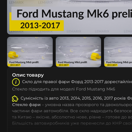
Опис товару
Скло для правої фари Форд 2013-2017 дорестайлін
Стекло підходить для моделі Ford Mustang Mk6
Сумісність із авто 2013, 2014, 2015, 2016, 2017 років 
Стекло фари
– умовна назва прозорого та двокольоро
частини фари автомобіля. Все скло надходить безпос
та Китаю – якісне, абсолютно нове, рівне – готове до 
Більшість автовиробників уже перенесли до КНР свої
тому не слід дивуватися, що до 90% запчастин до суча