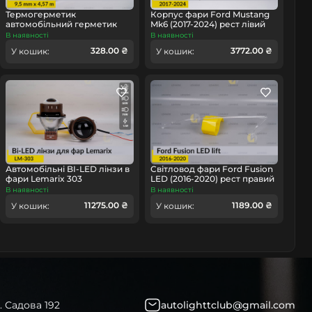
Термогерметик
Корпус фари Ford Mustang
автомобільний герметик
Mk6 (2017-2024) рест лівий
для фар Orgavyl Оргавіл
В наявності
В наявності
омобіль
бутиловий чорний
328.00 ₴
3772.00 ₴
У кошик:
У кошик:
Автомобільні BI-LED лінзи в
Світловод фари Ford Fusion
фари Lemarix 303
LED (2016-2020) рест правий
В наявності
В наявності
11275.00 ₴
1189.00 ₴
У кошик:
У кошик:
. Садова 192
autolighttclub@gmail.com