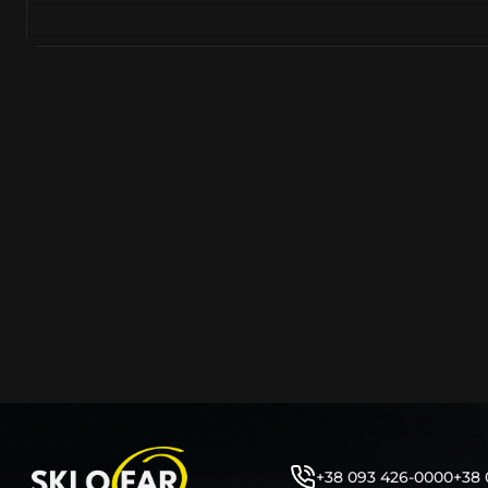
азійське походження.
Виготовляється з полікарбонату, рідше – зі справжньог
заводських прес-формах із використанням оригінально
являється якісним аналогом або реплікою оригінальног
характеристики матеріалу в експлуатації являються в
пластику обов’язково присутні захисні шари лаку – на
стороні. Такі захисне покриття і напилення – захищає 
ультрафіолетових променів (у тому числі від променів
не жовтіли), а також проти запотівання (антифог).
Досить часто на склі фари присутнє додаткове маркув
фабричного – Hella, Bosch, Valeo, AL, Automotive Lighten
Varroc тощо. Хоча по факту наявність чи відсутність та
про що не свідчить.
Не варто побоюватися, що новий елемент виділятиметь
моделі Форд винятково якісне, а тому не відрізняється
зовнішнім виглядом, ані експлуатаційними характери
Цілком зрозуміло, що далеко не завжди потрібна повна 
як це часто пропонують автосервіси та автодилери. 
заощадити та придбати тільки те, що потребує заміни
+38 093 426-0000
+38 