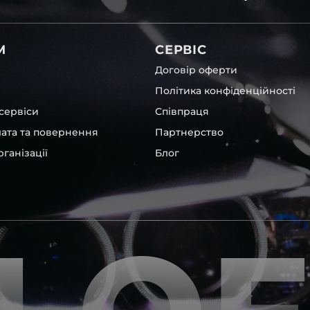
вітла для Ford , у нас є
М
СЕРВІС
Договір оферти
Політика конфіденційності
сервіси
Співпраця
лата та повернення
Партнерство
ганізації
Блог
shi
та інших, які будуть на
вто.
ентичні та унікальні.
шому офісі та оптовому
ювання – на всіх
ипом – для швидкої
користовувати будь-які
 і пару чи комплект.
ретельно перевіряють та