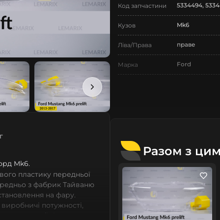
5334494, 5334
Код запчастини
Mk6
Кузов
праве
Ліва/Права
Ford
Марка
Mustang
Модель
Mustang Mk6
Назва СтеклоФари
Скло
Позначка
г
VI покоління
Покоління
Разом з ци
2013-2017
Форд Mk6.
Рік випуску
вого пластику передньої
дорестайлінг
Рестайлінг/
ередньо з фабрик Тайваню
Дорестайлінг
встановлення на фару.
 виробничі потужності,
Нове
Стан
сних автомобілів мають