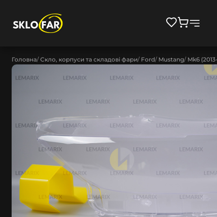
Головна
Скло, корпуси та складові фари
Ford
Mustang
Mk6 (2013