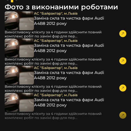
повітрям – і все це повноцінно захищає скло фари під
Фото з виконаними роботами
час перевезення та цілком прибирає вірогідність
пошкодження товару внаслідок механічних впливів під
АС "Байрактар", м.Львів
Заміна скла та чистка фари Audi
час транспортування поштою.
А4В8 2012 року
Детальніше про доставку…
Вимогливому клієнту за 4 години здійснити повний
Комплектація товару виробника та зовнішній вигляд
комплекс робіт по заміні фар для пер...
товару можуть відрізнятися від фотографій,
АС "Байрактар", м.Львів
Заміна скла та чистка фари Audi
представлених на сайті.
А4В8 2012 року
Якщо ви шукаєте такі послуги, як заміна скла фари,
Вимогливому клієнту за 4 години здійснити повний
розпакування та перепакування фар, відновлення та
комплекс робіт по заміні фар для пер...
ремонт фар, заміна лінз Xenon LED BI-LED, ремонт скла,
АС "Байрактар", м.Львів
Заміна скла та чистка фари Audi
корпусу та кріплення фари, налаштування світла,
А4В8 2012 року
коригування, діагностика та полірування фари, наші
партнерські сервіси готові надати допомогу по всій
Вимогливому клієнту за 4 години здійснити повний
комплекс робіт по заміні фар для пер...
Україні.
АС "Байрактар", м.Львів
Заміна скла та чистка фари Audi
Ми опанували мистецтво автосвітла, і це підтвердять
А4В8 2012 року
тисячі задоволених клієнтів. Розмаїття вибору, постійна
наявність на складі, свіжі поступлення, доступна ціна,
Вимогливому клієнту за 4 години здійснити повний
комплекс робіт по заміні фар для пер...
швидке доставлення та висока якість товарів!
Із часом передня фара Ford може мати такі проблеми: