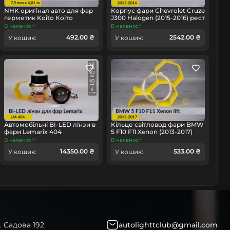
омобіль
NHK оригінал авто для фар
Корпус фари Chevrolet Cruze
герметик Koito Коіто
J300 Halogen (2015-2016) рест
бутиловий шнур термо
правий
В наявності
В наявності
чорний
492.00 ₴
2542.00 ₴
У кошик:
У кошик:
Автомобільні BI-LED лінзи в
Кільце світловод фари BMW
фари Lemarix 404
5 F10 F11 Xenon (2013-2017)
рест мале внутрішнє angel
В наявності
В наявності
eyes ліве/праве
14350.00 ₴
533.00 ₴
У кошик:
У кошик:
. Садова 192
autolighttclub@gmail.com