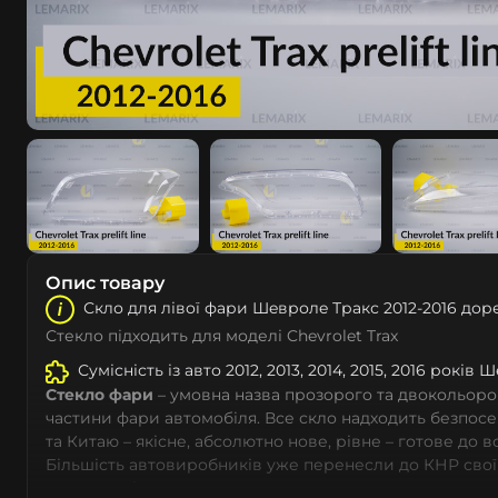
Опис товару
Скло для лівої фари Шeвролe Тракс 2012-2016 дор
Стекло підходить для моделі Chevrolet Trax
Сумісність із авто 2012, 2013, 2014, 2015, 2016 років 
Стекло фари
– умовна назва прозорого та двокольоро
частини фари автомобіля. Все скло надходить безпос
та Китаю – якісне, абсолютно нове, рівне – готове до 
Більшість автовиробників уже перенесли до КНР свої
тому не слід дивуватися, що до 90% запчастин до суча