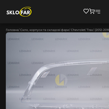
Головна
Скло, корпуси та складові фари
Chevrolet
Trax
(2012-201