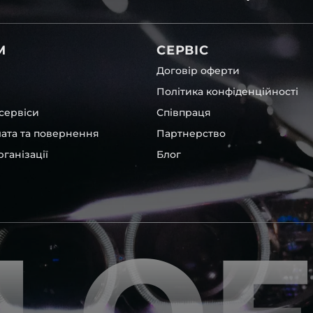
вітла для Chevrolet , у нас
М
СЕРВІС
Договір оферти
Політика конфіденційності
сервіси
Співпраця
лата та повернення
Партнерство
ганізації
Блог
нших, які будуть на 100 %
ентичні та унікальні.
шому офісі та оптовому
ювання – на всіх
ипом – для швидкої
користовувати будь-які
 і пару чи комплект.
ретельно перевіряють та