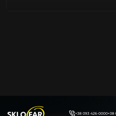
азійське походження.
Виготовляється з полікарбонату, рідше – зі справжньог
заводських прес-формах із використанням оригінально
являється якісним аналогом або реплікою оригінальног
характеристики матеріалу в експлуатації являються в
пластику обов’язково присутні захисні шари лаку – на
стороні. Такі захисне покриття і напилення – захищає 
ультрафіолетових променів (у тому числі від променів
не жовтіли), а також проти запотівання (антифог).
Досить часто на склі фари присутнє додаткове маркув
фабричного – Hella, Bosch, Valeo, AL, Automotive Lighten
Varroc тощо. Хоча по факту наявність чи відсутність та
про що не свідчить.
Не варто побоюватися, що новий елемент виділятиметь
моделі Шeвролe винятково якісне, а тому не відрізняєт
зовнішнім виглядом, ані експлуатаційними характери
Цілком зрозуміло, що далеко не завжди потрібна повна 
як це часто пропонують автосервіси та автодилери. 
заощадити та придбати тільки те, що потребує заміни
+38 093 426-0000
+38 