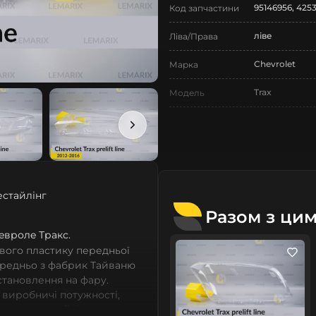
95146956, 425
Код запчастини
ліве
Ліва/Права
Chevrolet
Марка
Trax
Модель
Trax
Назва СтеклоФари
Скло
Позначка
I покоління
Покоління
естайлінг
2012-2016
Рік випуску
Разом з ци
дорестайлінг
Шeвролe Тракс.
Рестайлінг/
Дорестайлінг
вого пластику передньої
ередньо з фабрик Тайваню
Нове
Стан
встановлення на фару.
 виробничі потужності,
Аналог
Тип запчастини
сних автомобілів мають