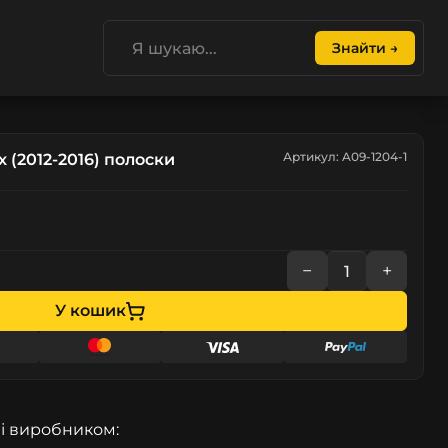
Знайти →
Артикул: A09-1204-1
x (2012-2016) полоски
−
+
У кошик
і виробником: