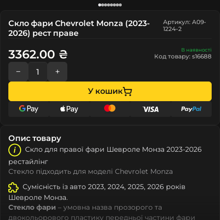
Артикул: A09-
Скло фари Chevrolet Monza (2023-
1224-2
2026) рест праве
В наявності
3362.00 ₴
Код товару: s16688
−
+
У кошик
Опис товару
Скло для правої фари Шeвролe Монза 2023-2026
рестайлінг
Стекло підходить для моделі Chevrolet Monza
Сумісність із авто 2023, 2024, 2025, 2026 років
Шeвролe Монза.
Стекло фари
– умовна назва прозорого та
двокольорового пластику передньої частини фари