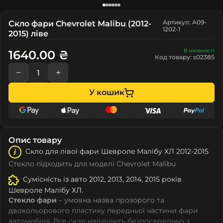
Артикул: A09-
Скло фари Chevrolet Malibu (2012-
1202-1
2015) ліве
В наявності
1640.00 ₴
Код товару: s02385
−
+
У кошик
Опис товару
Скло для лівої фари Шeвролe Малібу ХЛ 2012-2015
Стекло підходить для моделі Chevrolet Malibu
Сумісність із авто 2012, 2013, 2014, 2015 років
Шeвролe Малібу ХЛ.
Стекло фари
– умовна назва прозорого та
двокольорового пластику передньої частини фари
автомобіля. Все скло надходить безпосередньо з