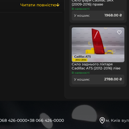
Скло фари Cadillac SRX
(2009-2016) праве
Читати повністю
В наявності
о органічного скла, на
1968.00 ₴
У кошик:
го обладнання. По суті –
о скла фар, хоча часто
ищими за заводські. На
 лицьовій та зворотній
оптичний полікарбонат від
 сонця – щоб стьокла фар
ання, аналогічне до
Скло заднього ліхтаря
Cadillac ATS (2012-2016) ліве
ing, Visteon, Koito, ZKW,
В наявності
ких логотипів абсолютно ні
2788.00 ₴
У кошик:
ся, адже скло для цієї
ся від оригіналу ані
стиками.
заміна всієї фари у зборі,
Тому пропонуємо можливість
068 426-0000
+38 066 426-0000
м. Київ вул
 чи ремонту. Помимо того,