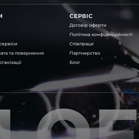
ітла для Cadillac , у нас є
М
СЕРВІС
Договір оферти
Політика конфіденційності
сервіси
Співпраця
лата та повернення
Партнерство
ганізації
Блог
 інших, які будуть на 100 %
ентичні та унікальні.
LO
шому офісі та оптовому
ювання – на всіх
ипом – для швидкої
користовувати будь-які
 і пару чи комплект.
ретельно перевіряють та