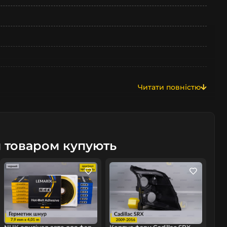
Читати повністю
м товаром купують
омобіль