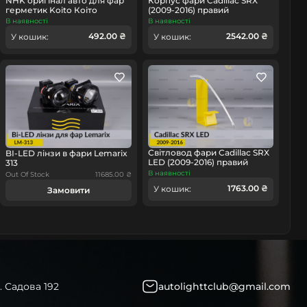
NHK оригінал авто для фар
Корпус фари Cadillac SRX
герметик Koito Коіто
(2009-2016) правий
бутиловий шнур термо
В наявності
В наявності
чорний
492.00 ₴
2542.00 ₴
У кошик:
У кошик:
Світловод фари Cadillac SRX
BI-LED лінзи в фари Lemarix
LED (2009-2016) правий
313
В наявності
Out Of Stock
11685.00 ₴
1763.00 ₴
У кошик:
Замовити
. Садова 192
autolighttclub@gmail.com