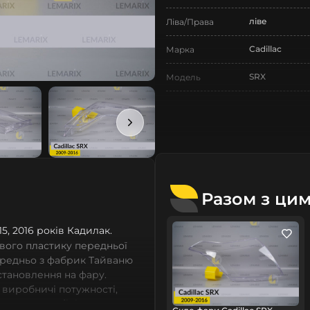
ліве
Ліва/Права
Cadillac
Марка
SRX
Модель
SRX
Назва СтеклоФари
Скло
Позначка
II покоління
Покоління
2009-2016
Рік випуску
Разом з ци
Нове
Стан
015, 2016 років Кадилак.
Аналог
Тип запчастини
вого пластику передньої
ередньо з фабрик Тайваню
Легковий авт
Тип техніки
встановлення на фару.
 виробничі потужності,
Lemarix
Бренд
сних автомобілів мають