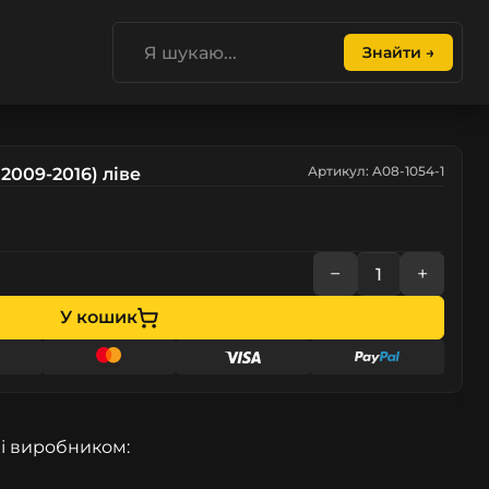
Знайти →
Артикул: A08-1054-1
2009-2016) ліве
−
+
У кошик
і виробником: