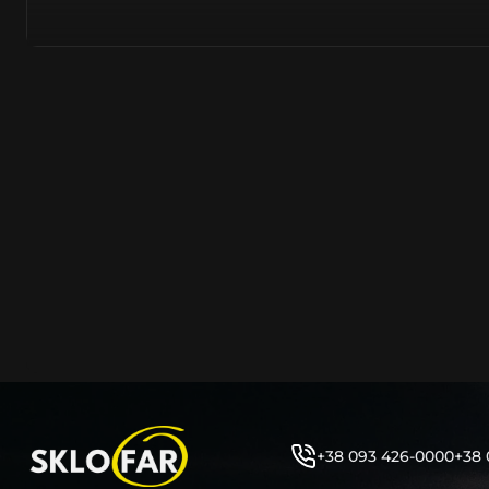
азійське походження.
Виготовляється з полікарбонату, рідше – зі справжньог
заводських прес-формах із використанням оригінально
являється якісним аналогом або реплікою оригінальног
характеристики матеріалу в експлуатації являються в
пластику обов’язково присутні захисні шари лаку – на
стороні. Такі захисне покриття і напилення – захищає 
ультрафіолетових променів (у тому числі від променів
не жовтіли), а також проти запотівання (антифог).
Досить часто на склі фари присутнє додаткове маркув
фабричного – Hella, Bosch, Valeo, AL, Automotive Lighten
Varroc тощо. Хоча по факту наявність чи відсутність та
про що не свідчить.
Не варто побоюватися, що новий елемент виділятиметь
моделі Кадилак винятково якісне, а тому не відрізняєть
зовнішнім виглядом, ані експлуатаційними характери
Цілком зрозуміло, що далеко не завжди потрібна повна 
як це часто пропонують автосервіси та автодилери. 
+38 093 426-0000
+38 
заощадити та придбати тільки те, що потребує заміни