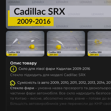
Опис товару
Скло для лівої фари Кадилак 2009-2016
Стекло підходить для моделі Cadillac SRX
Сумісність із авто 2009, 2010, 2011, 2012, 2013, 2014, 2
Стекло фари
– умовна назва прозорого та двокольоро
частини фари автомобіля. Все скло надходить безпос
та Китаю – якісне, абсолютно нове, рівне – готове до 
Більшість автовиробників уже перенесли до КНР свої
тому не слід дивуватися, що до 90% запчастин до суча