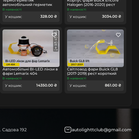
Термогерметик
Корпус фари Buick Encore
автомобільний герметик
Halogen (2016-2020) рест
для фар Orgavyl Оргавіл
правий
В наявності
В наявності
бутиловий чорний
328.00 ₴
3034.00 ₴
У кошик:
У кошик:
Автомобільні BI-LED лінзи в
Світловод фари Buick GL8
фари Lemarix 404
(2017-2019) рест короткий
лівий
В наявності
В наявності
14350.00 ₴
861.00 ₴
У кошик:
У кошик:
. Садова 192
autolighttclub@gmail.com