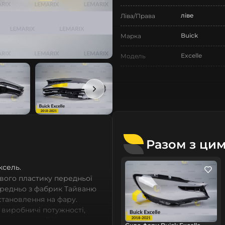
ліве
Ліва/Права
Buick
Марка
Excelle
Модель
Excelle
Назва СтеклоФари
Скло
Позначка
IV покоління
Покоління
2018-2021
Рік випуску
Разом з ци
Нове
Стан
ксель.
Аналог
Тип запчастини
вого пластику передньої
ередньо з фабрик Тайваню
Легковий авт
Тип техніки
встановлення на фару.
 виробничі потужності,
Lemarix
Бренд
сних автомобілів мають