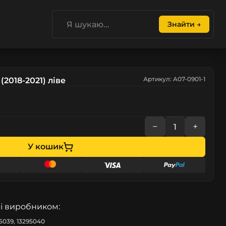
Знайти →
Артикул: A07-0901-1
(2018-2021) ліве
−
+
У кошик
і виробником:
95039, 13295040