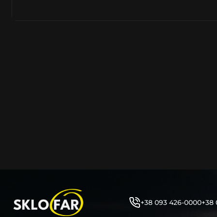
азійське походження.
Виготовляється з полікарбонату, рідше – зі справжньог
заводських прес-формах із використанням оригінально
являється якісним аналогом або реплікою оригінальног
характеристики матеріалу в експлуатації являються в
пластику обов’язково присутні захисні шари лаку – на
стороні. Такі захисне покриття і напилення – захищає 
ультрафіолетових променів (у тому числі від променів
не жовтіли), а також проти запотівання (антифог).
Досить часто на склі фари присутнє додаткове маркув
фабричного – Hella, Bosch, Valeo, AL, Automotive Lighten
Varroc тощо. Хоча по факту наявність чи відсутність та
про що не свідчить.
Не варто побоюватися, що новий елемент виділятиметь
моделі Бюік винятково якісне, а тому не відрізняється 
виглядом, ані експлуатаційними характеристиками.
Цілком зрозуміло, що далеко не завжди потрібна повна 
як це часто пропонують автосервіси та автодилери. 
+38 093 426-0000
+38 
заощадити та придбати тільки те, що потребує заміни