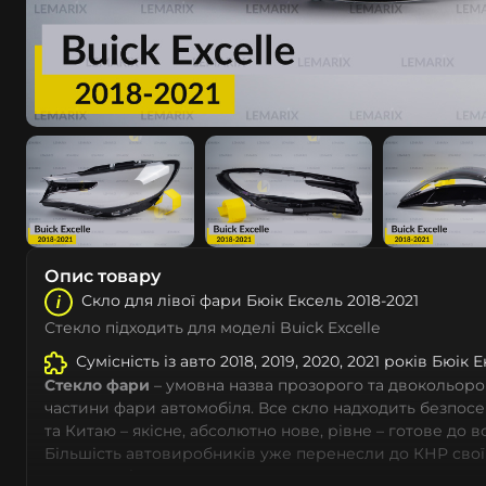
Опис товару
Скло для лівої фари Бюік Ексель 2018-2021
Стекло підходить для моделі Buick Excelle
Сумісність із авто 2018, 2019, 2020, 2021 років Бюік Е
Стекло фари
– умовна назва прозорого та двокольоро
частини фари автомобіля. Все скло надходить безпос
та Китаю – якісне, абсолютно нове, рівне – готове до 
Більшість автовиробників уже перенесли до КНР свої
тому не слід дивуватися, що до 90% запчастин до суча