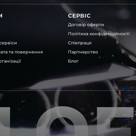
вітла для Buick , у нас є
М
СЕРВІС
Договір оферти
Політика конфіденційності
сервіси
Співпраця
лата та повернення
Партнерство
ганізації
Блог
х, які будуть на 100 %
ентичні та унікальні.
LO
шому офісі та оптовому
ювання – на всіх
ипом – для швидкої
користовувати будь-які
 і пару чи комплект.
ретельно перевіряють та