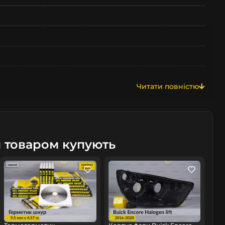
Читати повністю
м товаром купують
омобіль