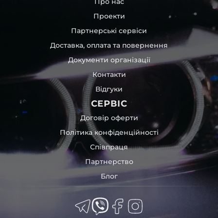
Про нас
Led, adaptive LED, Matrix, Digital Light, Laser – для різних
Проекти
моделей автомобілів.
Партнерські сервіси
Пропонуємо як самовивіз, так і відправлення на всій
території України. А ще розрахунок у будь-який
Доставка, оплата та повернення
зручний спосіб.
Документи організації
Контакти
Відгуки
СЕРВІС
Договір оферти
Політика конфіденційності
Співпраця
Партнерство
Блог