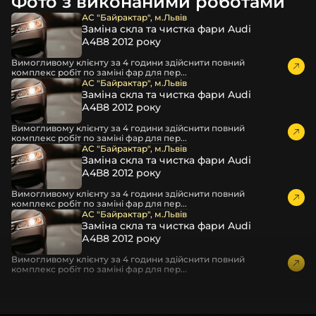
Фото з виконаними роботами
час перевезення та цілком прибирає вірогідність
пошкодження товару внаслідок механічних впливів під
АС "Байрактар", м.Львів
Заміна скла та чистка фари Audi
час транспортування поштою.
А4В8 2012 року
Детальніше про доставку…
Вимогливому клієнту за 4 години здійснити повний
Комплектація товару виробника та зовнішній вигляд
комплекс робіт по заміні фар для пер...
товару можуть відрізнятися від фотографій,
АС "Байрактар", м.Львів
Заміна скла та чистка фари Audi
представлених на сайті.
А4В8 2012 року
Якщо ви шукаєте такі послуги, як заміна скла фари,
Вимогливому клієнту за 4 години здійснити повний
розпакування та перепакування фар, відновлення та
комплекс робіт по заміні фар для пер...
ремонт фар, заміна лінз Xenon LED BI-LED, ремонт скла,
АС "Байрактар", м.Львів
Заміна скла та чистка фари Audi
корпусу та кріплення фари, налаштування світла,
А4В8 2012 року
коригування, діагностика та полірування фари, наші
партнерські сервіси готові надати допомогу по всій
Вимогливому клієнту за 4 години здійснити повний
комплекс робіт по заміні фар для пер...
Україні.
АС "Байрактар", м.Львів
Заміна скла та чистка фари Audi
Ми опанували мистецтво автосвітла, і це підтвердять
А4В8 2012 року
тисячі задоволених клієнтів. Розмаїття вибору, постійна
наявність на складі, свіжі поступлення, доступна ціна,
Вимогливому клієнту за 4 години здійснити повний
комплекс робіт по заміні фар для пер...
швидке доставлення та висока якість товарів!
Із часом передня фара BMW може мати такі проблеми: