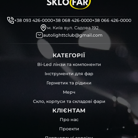
декоративні маски
професійні інструменти для розбору фари
бутиловий герметик для збору фари
+38 093 426-0000
+38 068 426-0000
+38 066 426-0000
рідини для розбирання фари
м. Київ вул. Садова 192
і також для автомобілів
MAN
,
Dodge
,
Nissan
,
Alfa Romeo
autolighttclub@gmail.com
та інших, які будуть на 100 % сумісними із оригінальною
фарою вашої моделі авто.
КАТЕГОРІЇ
Фотографії скла і корпусів, розміщені на сайті –
автентичні та унікальні. Зроблені за допомогою
Bi-Led лінзи та компоненти
професійного обладнання у нашому офісі та оптовому
Інструменти для фар
складі в Києві. З метою захисту від недозволеного
копіювання – на всіх фотографіях розміщений водяний
Герметик та рідини
знак із нашим логотипом – для швидкої ідентифікації.
Мерч
Без письмового дозволу заборонено використовувати
будь-які фотографії з нашого веб-сайту.
Скло, корпуси та складові фари
Можна придбати окремо як одне скло чи корпус,
КЛІЄНТАМ
так і пару чи комплект. Кожну одиницю товару наші
співробітники на складі ретельно перевіряють та
Про нас
дбайливо запаковують спочатку у декілька шарів
Проекти
захисної стрейч-плівки, потім у додаткову плівку з
повітрям – і все це повноцінно захищає скло фари під
Партнерські сервіси