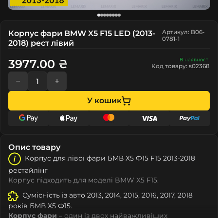
Артикул: B06-
Корпус фари BMW X5 F15 LED (2013-
0781-1
2018) рест лівий
В наявності
3977.00 ₴
Код товару: s02368
−
+
У кошик
Опис товару
Корпус для лівої фари БМВ Х5 Ф15 F15 2013-2018
рестайлінг
Корпус підходить для моделі BMW X5 F15.
Сумісність із авто 2013, 2014, 2015, 2016, 2017, 2018
років БМВ Х5 Ф15.
Корпус фари
– один із двох найважливіших