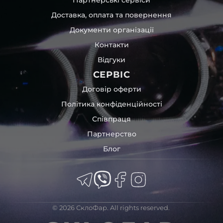
час перевезення та цілком прибирає вірогідність
Доставка, оплата та повернення
пошкодження товару внаслідок механічних впливів під
час транспортування поштою.
Документи організації
Детальніше про доставку…
Контакти
Комплектація товару виробника та зовнішній вигляд
Відгуки
товару можуть відрізнятися від фотографій,
представлених на сайті.
СЕРВІС
Якщо ви шукаєте такі послуги, як заміна скла фари,
Договір оферти
розпакування та перепакування фар, відновлення та
Політика конфіденційності
ремонт фар, заміна лінз Xenon LED BI-LED, ремонт скла,
Співпраця
корпусу та кріплення фари, налаштування світла,
коригування, діагностика та полірування фари, наші
Партнерство
партнерські сервіси готові надати допомогу по всій
Блог
Україні.
Ми опанували мистецтво автосвітла, і це підтвердять
тисячі задоволених клієнтів. Розмаїття вибору, постійна
наявність на складі, свіжі поступлення, доступна ціна,
швидке доставлення та висока якість товарів!
© 2026 СклоФар. All rights reserved.
Із часом передня фара BMW може мати такі проблеми: