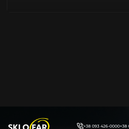
азійське походження.
Виготовляється з полікарбонату, рідше – зі справжньог
заводських прес-формах із використанням оригінально
являється якісним аналогом або реплікою оригінальног
характеристики матеріалу в експлуатації являються в
пластику обов’язково присутні захисні шари лаку – на
стороні. Такі захисне покриття і напилення – захищає 
ультрафіолетових променів (у тому числі від променів
не жовтіли), а також проти запотівання (антифог).
Досить часто на склі фари присутнє додаткове маркув
фабричного – Hella, Bosch, Valeo, AL, Automotive Lighten
Varroc тощо. Хоча по факту наявність чи відсутність та
про що не свідчить.
Не варто побоюватися, що новий елемент виділятиметь
моделі БМВ винятково якісне, а тому не відрізняється 
виглядом, ані експлуатаційними характеристиками.
Цілком зрозуміло, що далеко не завжди потрібна повна 
як це часто пропонують автосервіси та автодилери. 
заощадити та придбати тільки те, що потребує заміни
+38 093 426-0000
+38 