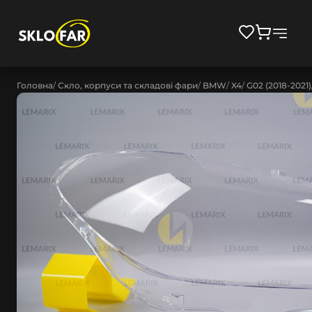
Головна
Скло, корпуси та складові фари
BMW
X4
G02 (2018-2021)