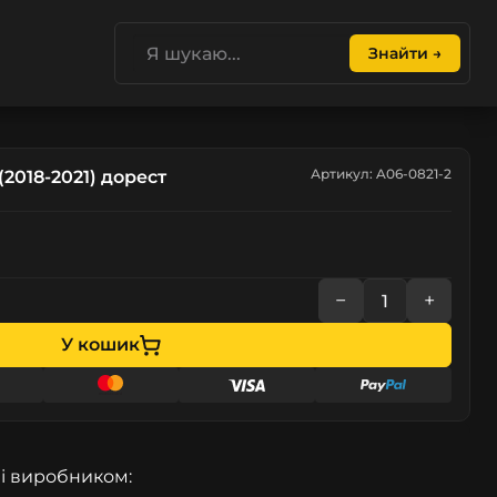
Знайти →
Артикул: A06-0821-2
2018-2021) дорест
−
+
У кошик
і виробником: