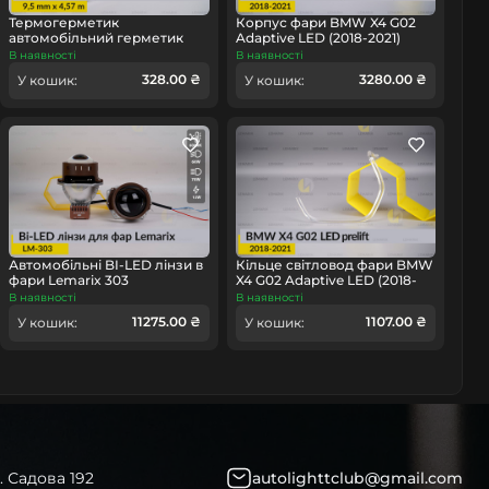
Термогерметик
Корпус фари BMW X4 G02
автомобільний герметик
Adaptive LED (2018-2021)
для фар Orgavyl Оргавіл
дорест лівий
В наявності
В наявності
бутиловий чорний
328.00 ₴
3280.00 ₴
омобіль
У кошик:
У кошик:
Автомобільні BI-LED лінзи в
Кільце світловод фари BMW
фари Lemarix 303
X4 G02 Adaptive LED (2018-
2021) дорест мале внутрішнє
В наявності
В наявності
Icon Light ліве
11275.00 ₴
1107.00 ₴
У кошик:
У кошик:
. Садова 192
autolighttclub@gmail.com