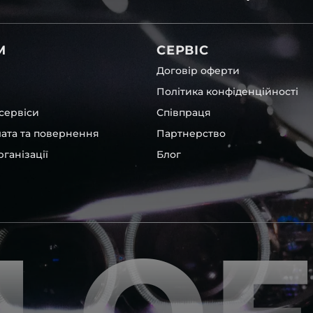
світла для BMW , у нас є
М
СЕРВІС
Договір оферти
Політика конфіденційності
сервіси
Співпраця
лата та повернення
Партнерство
ганізації
Блог
а інших, які будуть на 100 %
ентичні та унікальні.
шому офісі та оптовому
ювання – на всіх
ипом – для швидкої
користовувати будь-які
 і пару чи комплект.
ретельно перевіряють та