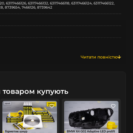
20, 63117466126, 63117466132, 63117466118, 63117466124, 63117466122,
128, 8739654, 7466126, 8739642
Читати повністю
м товаром купують