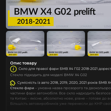
Опис товару
Скло для правої фари БМВ Х4 Г02 2018-2021 дорес
Стекло підходить для моделі BMW X4 G02
Сумісність із авто 2018, 2019, 2020, 2021 років БМВ Х
Стекло фари
– умовна назва прозорого та двокольоро
частини фари автомобіля. Все скло надходить безпос
та Китаю – якісне, абсолютно нове, рівне – готове до 
Більшість автовиробників уже перенесли до КНР свої
тому не слід дивуватися, що до 90% запчастин до суча