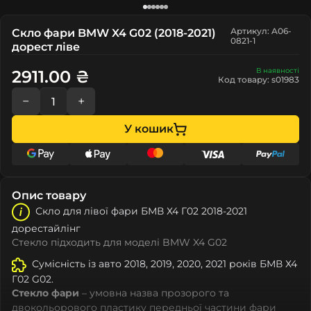
Артикул: A06-
Скло фари BMW X4 G02 (2018-2021)
0821-1
дорест ліве
В наявності
2911.00 ₴
Код товару: s01983
−
+
У кошик
Опис товару
Скло для лівої фари БМВ Х4 Г02 2018-2021
дорестайлінг
Стекло підходить для моделі BMW X4 G02
Сумісність із авто 2018, 2019, 2020, 2021 років БМВ Х4
Г02 G02.
Стекло фари
– умовна назва прозорого та
двокольорового пластику передньої частини фари