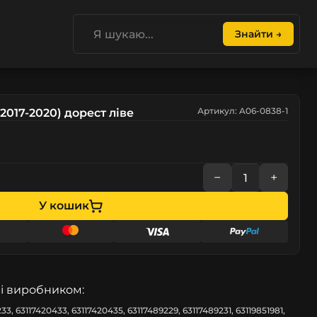
Знайти →
Артикул: A06-0838-1
017-2020) дорест ліве
−
+
У кошик
і виробником:
33, 63117420433, 63117420435, 63117489229, 63117489231, 63119851981,