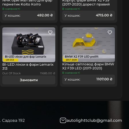
NHK оригінал авто для фар
Корпус фари BMW X2 F39
герметик Koito Коіто
(2017-2020) дорест правий
бутиловий шнур термо
В наявності
В наявності
чорний
492.00 ₴
4715.00 ₴
омобіль
У кошик:
У кошик:
Кільце світловод фари BMW
BI-LED лінзи в фари Lemarix
X2 F39 LED (2017-2020)
313
дорест мале внутрішнє ліве
В наявності
Out Of Stock
11685.00 ₴
1107.00 ₴
У кошик:
Замовити
. Садова 192
autolighttclub@gmail.com