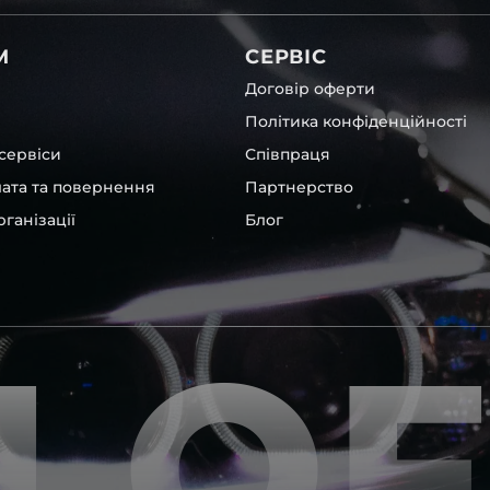
світла для BMW , у нас є
М
СЕРВІС
Договір оферти
Політика конфіденційності
сервіси
Співпраця
лата та повернення
Партнерство
ганізації
Блог
, які будуть на 100 %
ентичні та унікальні.
LO
шому офісі та оптовому
ювання – на всіх
ипом – для швидкої
користовувати будь-які
 і пару чи комплект.
ретельно перевіряють та