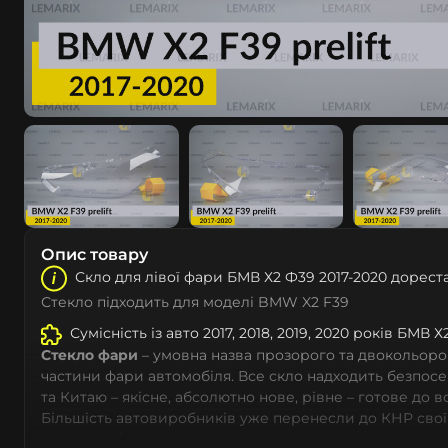
Опис товару
Скло для лівої фари БМВ Х2 Ф39 2017-2020 дорест
Стекло підходить для моделі BMW X2 F39
Сумісність із авто 2017, 2018, 2019, 2020 років БМВ Х
Стекло фари
– умовна назва прозорого та двокольоро
частини фари автомобіля. Все скло надходить безпос
та Китаю – якісне, абсолютно нове, рівне – готове до 
Більшість автовиробників уже перенесли до КНР свої
тому не слід дивуватися, що до 90% запчастин до суча