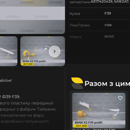
63117420439, 5A1E0A7,
запчастини
F39
Кузов
ліве
Ліва/Права
BMW
Марка
X2
Модель
X2 F39
Назва СтеклоФари
Скло
Позначка
айлінг
Разом з ци
I покоління
Покоління
2017-2020
Рік випуску
2 Ф39 F39.
вого пластику передньої
дорестайлінг
Рестайлінг/
ередньо з фабрик Тайваню
Дорестайлінг
встановлення на фару.
 виробничі потужності,
Нове
Стан
сних автомобілів мають