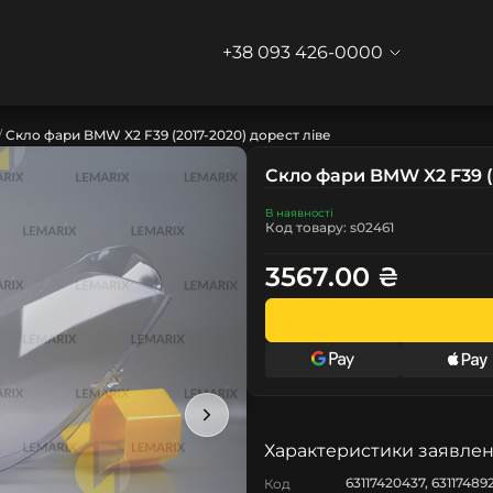
+38 093 426-0000
Скло фари BMW X2 F39 (2017-2020) дорест ліве
Скло фари BMW X2 F39 (2
В наявності
Код товару: s02461
3567.00 ₴
Характеристики заявлен
63117420437, 631174892
Код