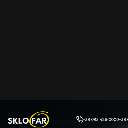
азійське походження.
Виготовляється з полікарбонату, рідше – зі справжньог
заводських прес-формах із використанням оригінально
являється якісним аналогом або реплікою оригінальног
характеристики матеріалу в експлуатації являються в
пластику обов’язково присутні захисні шари лаку – на
стороні. Такі захисне покриття і напилення – захищає 
ультрафіолетових променів (у тому числі від променів
не жовтіли), а також проти запотівання (антифог).
Досить часто на склі фари присутнє додаткове маркув
фабричного – Hella, Bosch, Valeo, AL, Automotive Lighten
Varroc тощо. Хоча по факту наявність чи відсутність та
про що не свідчить.
Не варто побоюватися, що новий елемент виділятиметь
моделі БМВ винятково якісне, а тому не відрізняється 
виглядом, ані експлуатаційними характеристиками.
Цілком зрозуміло, що далеко не завжди потрібна повна 
як це часто пропонують автосервіси та автодилери. 
+38 093 426-0000
+38 
заощадити та придбати тільки те, що потребує заміни