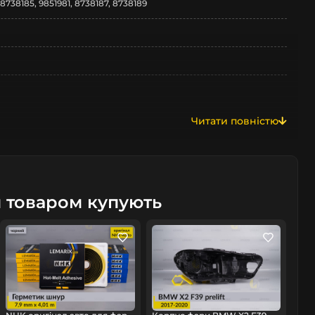
 8738185, 9851981, 8738187, 8738189
Читати повністю
м товаром купують