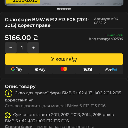
Артикул: A06-
Скло фари BMW 6 F12 F13 F06 (2011-
0852-2
2015) дорест праве
В наявності
5166.00 ₴
Код товару: s02594
−
+
У кошик
Опис товару
Скло для правої фари БМВ 6 Ф12 Ф13 Ф06 2011-2015
дорестайлінг
Стекло підходить для моделі BMW 6 F12 F13 F06
Сумісність із авто 2011, 2012, 2013, 2014, 2015 років
БМВ 6 Ф12 Ф13 Ф06 F12 F13 F06.
Стекло фари
– умовна назва прозорого та