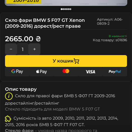
Артикул: A06-
Скло фари BMW 5 F07 GT Xenon
0809-2
(2009-2016) дорест/рест праве
В наявності
2665.00 ₴
Код товару: s01696
−
+
У кошик
Опис товару
Скло для правої фари БМВ 5 Ф07 ГТ 2009-2016
дорестайлінг/рестайлінг
Стекло підходить для моделі BMW 5 F07 GT
Сумісність із авто 2009, 2010, 2011, 2012, 2013, 2014,
2015, 2016 років БМВ 5 Ф07 ГТ F07 GT.
Стекло фари
– умовна назва прозорого та