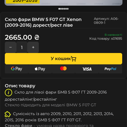
Артикул: A06-
Скло фари BMW 5 F07 GT Xenon
0809-1
(2009-2016) дорест/рест ліве
В наявності
2665.00 ₴
Код товару: s01695
−
+
У кошик
Опис товару
Скло для лівої фари БМВ 5 Ф07 ГТ 2009-2016
дорестайлінг/рестайлінг
Стекло підходить для моделі BMW 5 F07 GT
Сумісність із авто 2009, 2010, 2011, 2012, 2013, 2014,
2015, 2016 років БМВ 5 Ф07 ГТ F07 GT.
Стекло фари
– умовна назва прозорого та