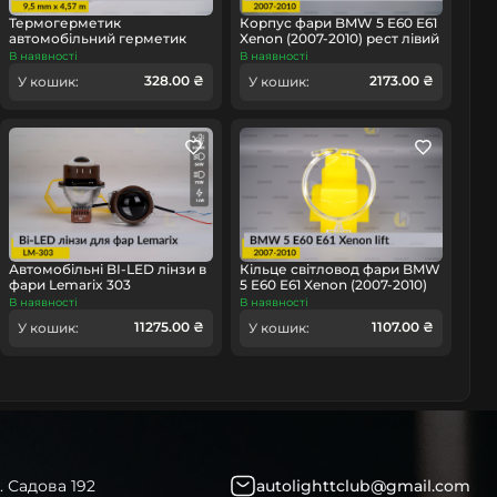
Термогерметик
Корпус фари BMW 5 E60 E61
автомобільний герметик
Xenon (2007-2010) рест лівий
для фар Orgavyl Оргавіл
В наявності
В наявності
бутиловий чорний
328.00 ₴
2173.00 ₴
У кошик:
У кошик:
омобіль
Автомобільні BI-LED лінзи в
Кільце світловод фари BMW
фари Lemarix 303
5 E60 E61 Xenon (2007-2010)
рест велике зовнішнє angel
В наявності
В наявності
eyes ліве
11275.00 ₴
1107.00 ₴
У кошик:
У кошик:
. Садова 192
autolighttclub@gmail.com