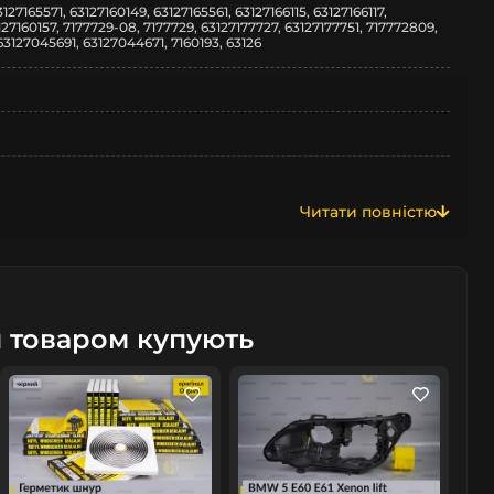
127165571, 63127160149, 63127165561, 63127166115, 63127166117,
3127160157, 7177729-08, 7177729, 63127177727, 63127177751, 717772809,
63127045691, 63127044671, 7160193, 63126
Читати повністю
м товаром купують
/рестайлінг