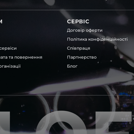
 чи ремонту. Помимо того,
світла для BMW , у нас є
М
СЕРВІС
Договір оферти
Політика конфіденційності
сервіси
Співпраця
лата та повернення
Партнерство
ганізації
Блог
та інших, які будуть на 100 %
ентичні та унікальні.
шому офісі та оптовому
ювання – на всіх
ипом – для швидкої
користовувати будь-які
 і пару чи комплект.