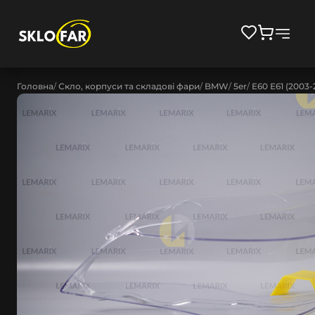
Головна
Скло, корпуси та складові фари
BMW
5er
E60 E61 (2003-