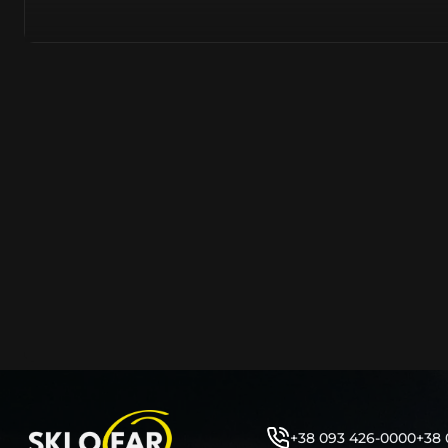
тому не слід дивуватися, що до 90% запчастин до суча
азійське походження.
Виготовляється з полікарбонату, рідше – зі справжньог
заводських прес-формах із використанням оригінально
являється якісним аналогом або реплікою оригінальног
характеристики матеріалу в експлуатації являються в
пластику обов’язково присутні захисні шари лаку – на
стороні. Такі захисне покриття і напилення – захищає 
ультрафіолетових променів (у тому числі від променів
не жовтіли), а також проти запотівання (антифог).
Досить часто на склі фари присутнє додаткове маркув
фабричного – Hella, Bosch, Valeo, AL, Automotive Lighten
Varroc тощо. Хоча по факту наявність чи відсутність та
про що не свідчить.
Не варто побоюватися, що новий елемент виділятиметь
моделі БМВ винятково якісне, а тому не відрізняється 
виглядом, ані експлуатаційними характеристиками.
Цілком зрозуміло, що далеко не завжди потрібна повна 
як це часто пропонують автосервіси та автодилери. 
+38 093 426-0000
+38 