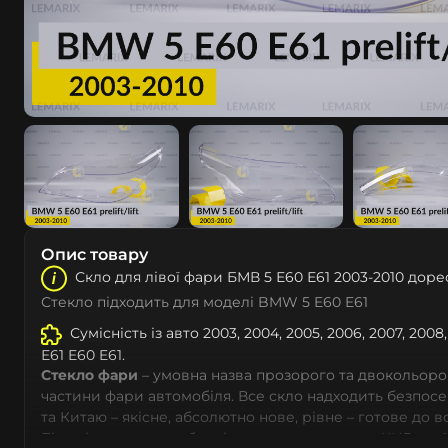
Опис товару
Скло для лівої фари БМВ 5 Е60 Е61 2003-2010 доре
Стекло підходить для моделі BMW 5 E60 E61
Сумісність із авто 2003, 2004, 2005, 2006, 2007, 2008
Е61 E60 E61.
Стекло фари
– умовна назва прозорого та двокольоро
частини фари автомобіля. Все скло надходить безпос
та Китаю – якісне, абсолютно нове, рівне – готове до 
Більшість автовиробників уже перенесли до КНР свої