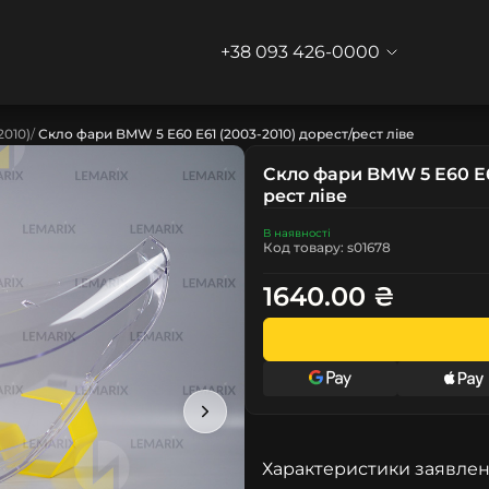
+38 093 426-0000
2010)
Скло фари BMW 5 E60 E61 (2003-2010) дорест/рест ліве
Скло фари BMW 5 E60 E6
рест ліве
В наявності
Код товару: s01678
1640.00 ₴
Характеристики заявлен