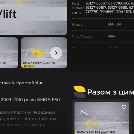
63127165567, 63127160193, 63
Код
63127160197, 63127166119, 6
запчас
7177751, 7045691, 7044671, 
тини
E60 E61
Кузов
ліве
Ліва/Права
BMW
Марка
5
Модель
5 E60 E61
Назва СтеклоФари
стайлінг/рестайлінг
Скло
Позначка
Разом з ци
V покоління
Покоління
, 2009, 2010 років БМВ 5 Е60
2003-2010
Рік випуску
вого пластику передньої
ередньо з фабрик Тайваню
дорестайлінг
Рестайлінг/
встановлення на фару.
Дорестайлінг
 виробничі потужності,