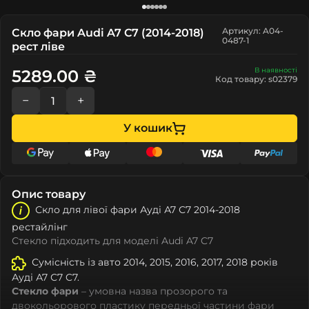
Артикул: A04-
Скло фари Audi A7 C7 (2014-2018)
0487-1
рест ліве
В наявності
5289.00 ₴
Код товару: s02379
−
+
У кошик
Опис товару
Скло для лівої фари Ауді А7 С7 2014-2018
рестайлінг
Стекло підходить для моделі Audi A7 C7
Сумісність із авто 2014, 2015, 2016, 2017, 2018 років
Ауді А7 С7 C7.
Стекло фари
– умовна назва прозорого та
двокольорового пластику передньої частини фари