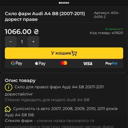
Артикул: A04-
Скло фари Audi A4 B8 (2007-2011)
0476-2
дорест праве
В наявності
1066.00 ₴
Код товару: s01620
−
+
У кошик
Опис товару
Скло для правої фари Ауді А4 Б8 2007-2011
дорестайлінг
Стекло підходить для моделі Audi A4 B8
Сумісність із авто 2007, 2008, 2009, 2010, 2011 років
Ауді А4 Б8 B8.
Стекло фари
– умовна назва прозорого та
двокольорового пластику передньої частини фари