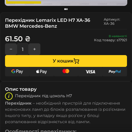
Артикул:
Перехідник Lemarix LED H7 XA-36
XA-36
BMW Mercedes-Benz
В наявності
61.50 ₴
Код товару: s17921
−
+
У кошик
Опис товару
Перехідник під цоколь H7
Перехідник
– необхідний пристрій для підключення
ксенонових ламп до блоків розпалювання із роз’ємами
іншого типу, у випадку якщо роз’єм у блоці
розпалювання відрізняється від лампи.
Особливості перехідника: