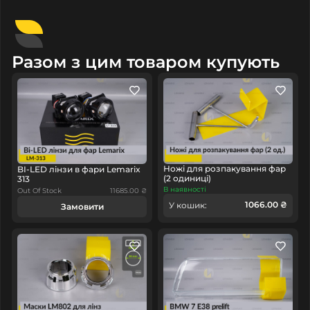
Комплектація товару виробника та зовнішній вигляд
товару можуть відрізнятися від фотографій,
представлених на сайті.
Разом з цим товаром купують
У нашому інтернет магазині Ви знайдете великий
асортимент товарів для ремонту та обслуговування
автомобільних фар. Ми пропонуємо
перехідні рамки
,
бі-лед лінзи
, а також
спеціалізовані інструменти для
роботи з оптикою
.
Наш магазин забезпечить вас усім необхідним для
підтримки ідеального стану освітлення вашого авто.
Ножі для розпакування фар
BI-LED лінзи в фари Lemarix
(2 одиниці)
313
В наявності
Out Of Stock
11685.00 ₴
1066.00 ₴
У кошик:
Замовити