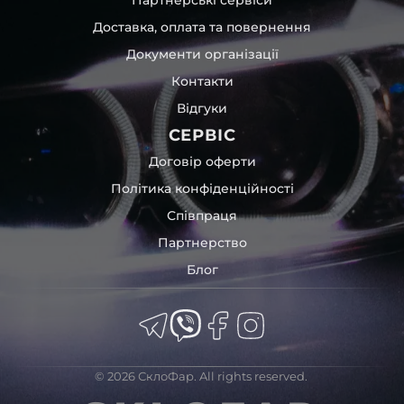
Доставка, оплата та повернення
Документи організації
Контакти
Відгуки
СЕРВІС
Договір оферти
Політика конфіденційності
Співпраця
Партнерство
Блог
© 2026 СклоФар. All rights reserved.