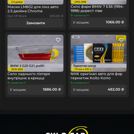
Скло фари BMW 7 E38 (1994-
Маски LM802 для лінз авто
1998) дорест ліве
2.5 дюйма Chrome
В наявності
Out Of Stock
205.00 ₴
1066.00 ₴
У кошик:
Замовити
Скло заднього ліхтаря
NHK оригінал авто для фар
внутрішнє в кришці
герметик Koito Коіто
багажника BMW 3 G20 G21
бутиловий шнур термо сірий
В наявності
В наявності
(2018-2022) дорест праве
1886.00 ₴
492.00 ₴
У кошик:
У кошик: