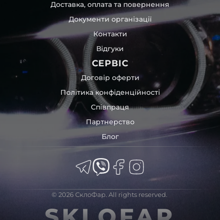
Доставка, оплата та повернення
Документи організації
Контакти
Відгуки
СЕРВІС
Договір оферти
Політика конфіденційності
Співпраця
Партнерство
Блог
© 2026 СклоФар. All rights reserved.
SKLOFAR