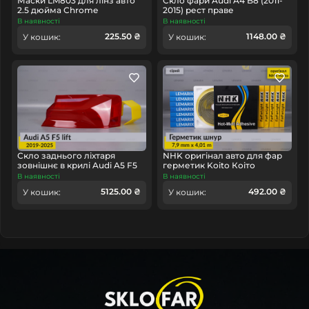
Маски LM803 для лінз авто
Скло фари Audi A4 B8 (2011-
2.5 дюйма Chrome
2015) рест праве
В наявності
В наявності
225.50 ₴
1148.00 ₴
У кошик:
У кошик:
Скло заднього ліхтаря
NHK оригінал авто для фар
зовнішнє в крилі Audi A5 F5
герметик Koito Коіто
(2019-2025) рест праве
бутиловий шнур термо сірий
В наявності
В наявності
5125.00 ₴
492.00 ₴
У кошик:
У кошик: