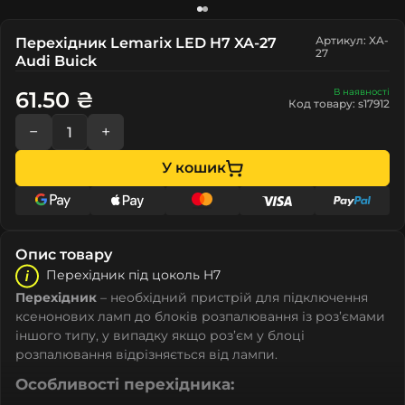
Артикул: XA-
Перехідник Lemarix LED H7 XA-27
27
Audi Buick
В наявності
61.50 ₴
Код товару: s17912
−
+
У кошик
Опис товару
Перехідник під цоколь H7
Перехідник
– необхідний пристрій для підключення
ксенонових ламп до блоків розпалювання із роз’ємами
іншого типу, у випадку якщо роз’єм у блоці
розпалювання відрізняється від лампи.
Особливості перехідника: