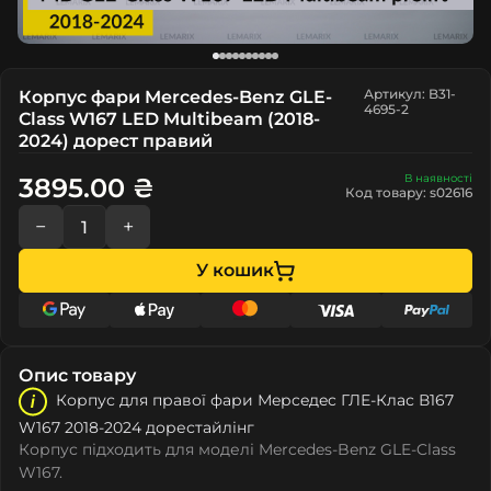
Артикул: B31-
Корпус фари Mercedes-Benz GLE-
4695-2
Class W167 LED Multibeam (2018-
2024) дорест правий
В наявності
3895.00 ₴
Код товару: s02616
−
+
У кошик
Опис товару
Корпус для правої фари Мeрceдec ГЛЕ-Клас В167
W167 2018-2024 дорестайлінг
Корпус підходить для моделі Mercedes-Benz GLE-Class
W167.