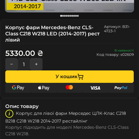
Артикул: B31-
Корпус фари Mercedes-Benz CLS-
4723-1
Class C218 W218 LED (2014-2017) рест
лівий
В наявності
5330.00 ₴
Код товару: s02609
−
+
У кошик
Опис товару
Корпус для лівої фари Мeрceдec ЦЛК-Клас С218
В218 C218 W218 2014-2017 рестайлінг
Корпус підходить для моделі Mercedes-Benz CLS-Class
C218 W218.