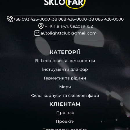
професійні інструменти для розбору фари
бутиловий герметик для збору фари
рідини для розбирання фари
+38 093 426-0000
+38 068 426-0000
+38 066 426-0000
і також для автомобілів
Skoda
,
Lincoln
,
CESARE
,
Lexus
та
м. Київ вул. Садова 192
інших, які будуть на 100 % сумісними із оригінальною
autolighttclub@gmail.com
фарою вашої моделі авто.
Фотографії скла і корпусів, розміщені на сайті –
КАТЕГОРІЇ
автентичні та унікальні. Зроблені за допомогою
професійного обладнання у нашому офісі та оптовому
Bi-Led лінзи та компоненти
складі в Києві. З метою захисту від недозволеного
Інструменти для фар
копіювання – на всіх фотографіях розміщений водяний
знак із нашим логотипом – для швидкої ідентифікації.
Герметик та рідини
Без письмового дозволу заборонено використовувати
Мерч
будь-які фотографії з нашого веб-сайту.
Можна придбати окремо як одне скло чи корпус,
Скло, корпуси та складові фари
так і пару чи комплект. Кожну одиницю товару наші
КЛІЄНТАМ
співробітники на складі ретельно перевіряють та
дбайливо запаковують спочатку у декілька шарів
Про нас
захисної стрейч-плівки, потім у додаткову плівку з
Проекти
повітрям – і все це повноцінно захищає скло фари під
час перевезення та цілком прибирає вірогідність
Партнерські сервіси