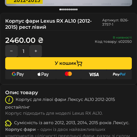
Артикул: B26-
Корпус фари Lexus RX AL10 (2012-
3757-1
2015) рест лівий
В наявності
2460.00 ₴
Код товару: s02050
−
+
У кошик
Опис товару
Корпус для лівої фари Лeкcуc AL10 2012-2015
рестайлінг
Корпус підходить для моделі Lexus RX AL10.
Сумісність із авто 2012, 2013, 2014, 2015 років Лeкcуc.
Корпус фари
– один із двох найважливіших
компонентів цілісності передньої фари, разом зі склом