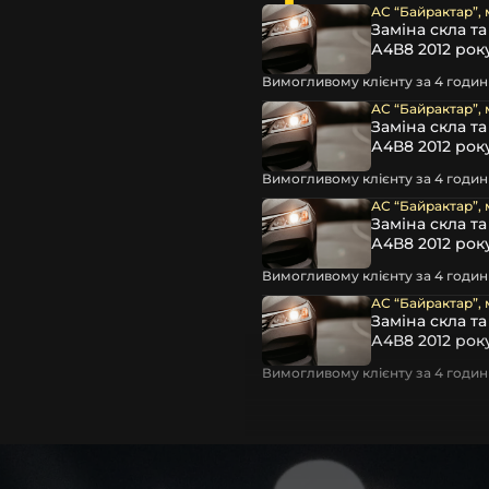
АС “Байрактар”, 
остійно, без володіння
Заміна скла т
пеціальні інструменти та
А4В8 2012 рок
к, усе ж, для виконання
Вимогливому клієнту за 4 години
 та дати їм можливість
ть подальшого запотівання
АС “Байрактар”, 
Заміна скла т
А4В8 2012 рок
ують автосервіси та
Вимогливому клієнту за 4 години
овити фару замінивши лише
АС “Байрактар”, 
пропонуємо можливість
Заміна скла т
чи ремонту. Разом із
А4В8 2012 рок
ар головного світла для
Вимогливому клієнту за 4 години
АС “Байрактар”, 
Заміна скла т
А4В8 2012 рок
Вимогливому клієнту за 4 години