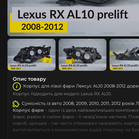
Опис товару
Корпус для лівої фари Лeкcуc AL10 2008-2012 доре
Корпус підходить для моделі Lexus RX AL10.
Сумісність із авто 2008, 2009, 2010, 2011, 2012 років 
Корпус фари
– один із двох найважливіших компоненті
фари, разом зі склом фари – її невід’ємна частина. Пл
короб, кришка – так часто споживачі називають корпус
виготовляються з високоякісних видів пластику на ба
із дотриманням заводських параметрів – насамперед 