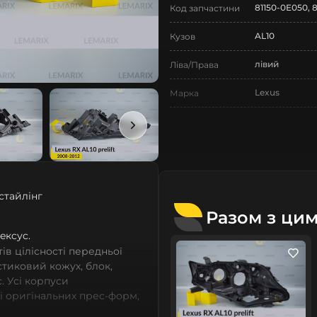
81150-0E050, 8
Код запчастини
AL10
Кузов
лівий
Ліва/Права
Lexus
Марка
RX
Модель
RX AL10
Назва СтеклоФари
Корпус
Позначка
стайлінг
III покоління
Покоління
Разом з ци
2008-2012
Лeкcуc.
Рік випуску
в цілісності передньої
дорестайлінг
Рестайлінг/
астиковий кожух, блок,
Дорестайлінг
. Усі корпуси
зі оригінальних прес-форм,
Нове
Стан
із термопластичних