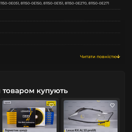
1150-0E051, 81150-0E150, 81150-0E151, 81150-0E270, 81150-0E271
Читати повністю
м товаром купують