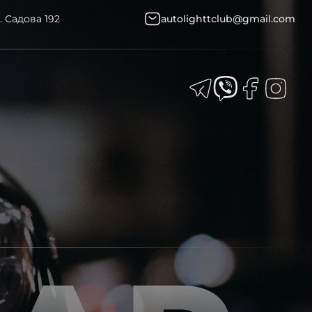
. Садова 192
autolighttclub@gmail.com