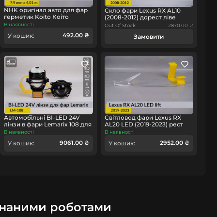
NHK оригінал авто для фар
Скло фари Lexus RX AL10
герметик Koito Коіто
(2008-2012) дорест ліве
бутиловий шнур термо
В наявності
Out Of Stock
2870.00 ₴
омобіль
чорний
492.00 ₴
У кошик:
Замовити
Автомобільні BI-LED 24V
Світловод фари Lexus RX
лінзи в фари Lemarix 108 для
AL20 LED (2019-2023) рест
вантажних авто
лівий
В наявності
В наявності
9061.00 ₴
2952.00 ₴
У кошик:
У кошик:
онаними роботами