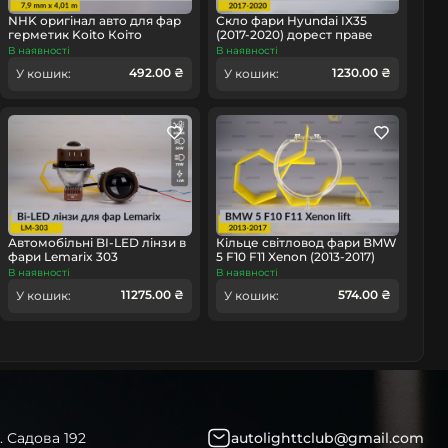
омобіль
NHK оригінал авто для фар
Скло фари Hyundai IX35
герметик Koito Коіто
(2017-2020) дорест праве
бутиловий шнур термо
В наявності
В наявності
чорний
492.00 ₴
1230.00 ₴
У кошик:
У кошик:
Автомобільні BI-LED лінзи в
Кільце світловод фари BMW
фари Lemarix 303
5 F10 F11 Xenon (2013-2017)
рест велике зовнішнє angel
В наявності
В наявності
eyes ліве/праве
11275.00 ₴
574.00 ₴
У кошик:
У кошик:
. Садова 192
autolighttclub@gmail.com