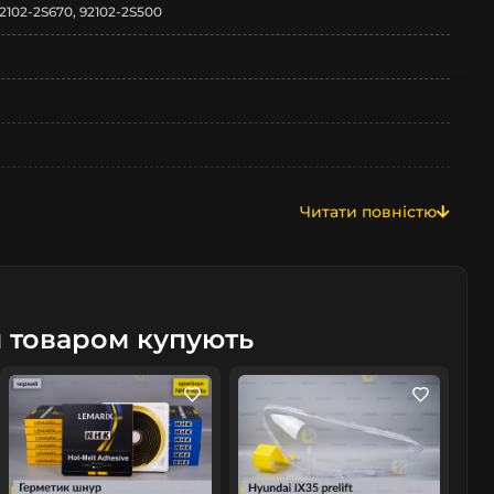
92102-2S670, 92102-2S500
Читати повністю
м товаром купують