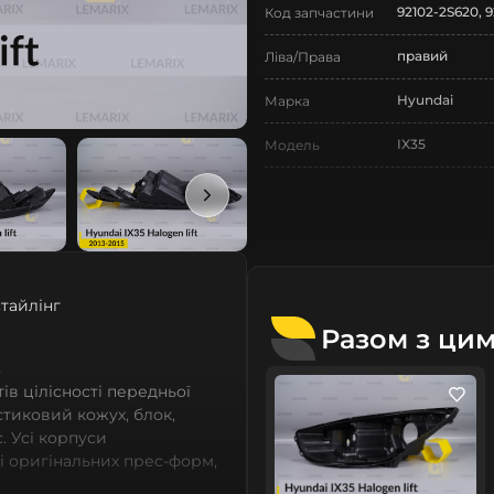
92102-2S620, 
Код запчастини
правий
Ліва/Права
Hyundai
Марка
IX35
Модель
IX35
Назва СтеклоФари
Корпус
Позначка
II покоління
Покоління
тайлінг
2013-2015
Рік випуску
Разом з ци
рестайлінг
.
Рестайлінг/
Дорестайлінг
в цілісності передньої
астиковий кожух, блок,
Нове
Стан
. Усі корпуси
зі оригінальних прес-форм,
Аналог
Тип запчастини
із термопластичних