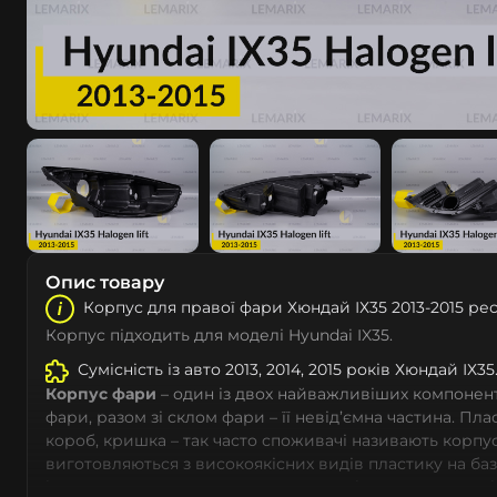
Опис товару
Корпус для правої фари Хюндай ІХ35 2013-2015 рес
Корпус підходить для моделі Hyundai IX35.
Сумісність із авто 2013, 2014, 2015 років Хюндай ІХ35
Корпус фари
– один із двох найважливіших компоненті
фари, разом зі склом фари – її невід’ємна частина. Пл
короб, кришка – так часто споживачі називають корпус
виготовляються з високоякісних видів пластику на ба
із дотриманням заводських параметрів – насамперед 