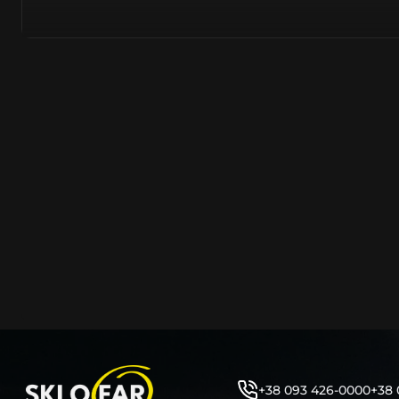
полімерів. Надходять від виробників цілком новими –
встановлювати на оригінальну автомобільну фару. На
надходить безпосередньо з заводів острівного та мат
Тайвань, PRC, оскільки саме там знаходяться до 90% 
сучасних компаній автомобілевиробників.
Виготовляється з нанесенням на нього заводського ма
позначень, таких як – Hella, Bosch, Valeo, AL, Automotive 
ZKW, Varroc тощо. Такий корпус нічим не відрізняється
насправді ж є якісно створеним аналогом або репліко
користувач не може знайти відмінності та їх відрізнити
таких маркувань або їх нанесення – аж ніяк не свідчить
неліквідність продукції.
Корпус фари об’єднує та утримує всі компоненти фар
порядку (рефлектор, лінза, джерела світла, лампочки, 
кріплення фари до кузова автомобіля та захист фари 
високої температури, бруду, вологи, води тощо. Являє
фари елементом, від цілісності якого залежить запоті
автомобільної фари. Оскільки тріщини на ньому, відла
отвори, зазори між герметиком тощо – всі ці фактори
герметичність фари під час експлуатації.
+38 093 426-0000
+38 