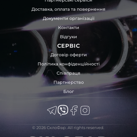
пошкодження товару внаслідок механічних впливів під
Доставка, оплата та повернення
час транспортування поштою.
Детальніше про доставку…
Документи організації
Комплектація товару виробника та зовнішній вигляд
Контакти
товару можуть відрізнятися від фотографій,
Відгуки
представлених на сайті.
СЕРВІС
Якщо ви шукаєте такі послуги, як заміна скла фари,
розпакування та перепакування фар, відновлення та
Договір оферти
ремонт фар, заміна лінз Xenon LED BI-LED, ремонт скла,
Політика конфіденційності
корпусу та кріплення фари, налаштування світла,
Співпраця
коригування, діагностика та полірування фари, наші
партнерські сервіси готові надати допомогу по всій
Партнерство
Україні.
Блог
Ми опанували мистецтво автосвітла, і це підтвердять
тисячі задоволених клієнтів. Розмаїття вибору, постійна
наявність на складі, свіжі поступлення, доступна ціна,
швидке доставлення та висока якість товарів!
Із часом передня фара Hyundai може мати такі
© 2026 СклоФар. All rights reserved.
проблеми: